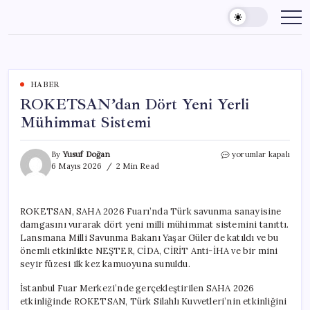
Skip
to
content
HABER
ROKETSAN’dan Dört Yeni Yerli
Mühimmat Sistemi
ROKETSAN’dan
By
Yusuf Doğan
yorumlar kapalı
Dört
6 Mayıs 2026
2 Min Read
Yeni
Yerli
Mühimmat
ROKETSAN, SAHA 2026 Fuarı’nda Türk savunma sanayisine
Sistemi
damgasını vurarak dört yeni milli mühimmat sistemini tanıttı.
için
Lansmana Milli Savunma Bakanı Yaşar Güler de katıldı ve bu
önemli etkinlikte NEŞTER, CİDA, CİRİT Anti-İHA ve bir mini
seyir füzesi ilk kez kamuoyuna sunuldu.
İstanbul Fuar Merkezi’nde gerçekleştirilen SAHA 2026
etkinliğinde ROKETSAN, Türk Silahlı Kuvvetleri’nin etkinliğini