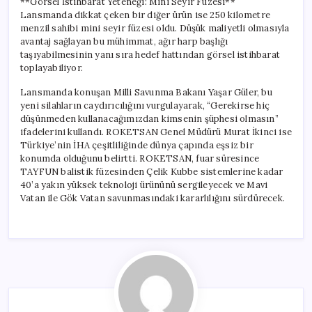
**Görsel İstihbarat Yeteneği: Mini Seyir Füzesi**
Lansmanda dikkat çeken bir diğer ürün ise 250 kilometre
menzil sahibi mini seyir füzesi oldu. Düşük maliyetli olmasıyla
avantaj sağlayan bu mühimmat, ağır harp başlığı
taşıyabilmesinin yanı sıra hedef hattından görsel istihbarat
toplayabiliyor.
Lansmanda konuşan Milli Savunma Bakanı Yaşar Güler, bu
yeni silahların caydırıcılığını vurgulayarak, “Gerekirse hiç
düşünmeden kullanacağımızdan kimsenin şüphesi olmasın”
ifadelerini kullandı. ROKETSAN Genel Müdürü Murat İkinci ise
Türkiye’nin İHA çeşitliliğinde dünya çapında eşsiz bir
konumda olduğunu belirtti. ROKETSAN, fuar süresince
TAYFUN balistik füzesinden Çelik Kubbe sistemlerine kadar
40’a yakın yüksek teknoloji ürününü sergileyecek ve Mavi
Vatan ile Gök Vatan savunmasındaki kararlılığını sürdürecek.