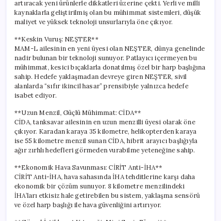
artıracak yeni ürünlerle dikkatleri üzerine çekti. Yerli ve milli
kaynaklarla geliştirilmiş olan bu mühimmat sistemleri, düşük
maliyet ve yüksek teknoloji unsurlarıyla öne çıkıyor.
**Keskin Vuruş: NEŞTER**
MAM-L ailesinin en yeni üyesi olan NEŞTER, dünya genelinde
nadir bulunan bir teknoloji sunuyor. Patlayıcı içermeyen bu
mühimmat, kesici bıçaklarla donatılmış özel bir harp başlığına
sahip. Hedefe yaklaşmadan devreye giren NEŞTER, sivil
alanlarda “sıfır ikincil hasar” prensibiyle yalnızca hedefe
isabet ediyor.
**Uzun Menzil, Güçlü Mühimmat: CİDA**
CİDA, tanksavar ailesinin en uzun menzilli üyesi olarak öne
çıkıyor. Karadan karaya 35 kilometre, helikopterden karaya
ise 55 kilometre menzil sunan CİDA, hibrit arayıcı başlığıyla
ağır zırhlı hedefleri görmeden vurabilme yeteneğine sahip.
**Ekonomik Hava Savunması: CİRİT Anti-İHA**
CİRİT Anti-İHA, hava sahasında İHA tehditlerine karşı daha
ekonomik bir çözüm sunuyor. 8 kilometre menzilindeki
İHA’ları etkisiz hale getirebilen bu sistem, yaklaşma sensörü
ve özel harp başlığı ile hava güvenliğini artırıyor.