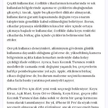
Çeşitli kullanıcılar, özellikle cihazlarının kenarlarında ve sık
kullanılan bölgelerinde aşınma ve çiziklerin oluştuğundan
şikayetçi. Ancak, Apple bu şikayetleri dikkate almayarak,
kullanıcıların garanti kapsamında değişim veya onarım
taleplerinin genellikle kabul edilmediğini belirtiyor. Sorun,
cihazlar piyasaya sürüldükten kısa bir süre içinde ortaya
çıkmaya başladı ve kullanıcılar, özellikle daha koyu renkteki
cihazlarda, birkaç gün içinde çiziklerin belirmesini fark
ettiler.
Gerçek kullanıcı deneyimleri, alüminyum gövdenin günlük
kullanıma dayanıklı olduğunu gösterse de, yükseltilmiş kamera
bölgesinin açıkta kalan kenarları nedeniyle daha kolay
çizildiği ifade ediliyor. Ayrıca, bazı Kozmik Turuncu renkli
modellerde zamanla renk değişimi yaşandı; bu, çerçevelerin
hafifçe pembeleşmesine yol açtı. Apple, etkilenen birkaç
cihazı değiştirse de, bu durum malzeme seçimi konusunda
daha fazla baskı yaratma potansiyeli taşıyor.
iPhone 18 Pro için dört yeni renk seçeneği bekleniyor: Koyu
Kiraz, Açık Mavi, Koyu Gri ve Gümüş. Koyu Kiraz, geçen yılki
Kozmik Turuncu’dan daha soluk ve derin bir şarap kırmızısı
tonu olarak tanımlanıyor. Bu yıl, iPhone 18 Pro’da siyah renk
seçeneği olmayacak gibi görünüyor, ancak gri seçeneği buna