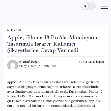
Skip
to
content
HABER
Apple, iPhone 18 Pro’da Alüminyum
Tasarımda Israrcı: Kullanıcı
Şikayetlerine Cevap Vermedi
Apple,
By
Yusuf Doğan
yorumlar kapalı
iPhone
6 Mayıs 2026
1 Min Read
18
Pro’da
Alüminyum
Apple, iPhone 17 Pro’da kullanıcılar tarafından dile getirilen
Tasarımda
dayanıklılık şikayetlerine rağmen, iPhone 18 Pro modelinde
Israrcı:
Kullanıcı
aynı alüminyum tasarımını sürdürecek. Kullanıcılar, iPhone 17
Şikayetlerine
Pro ve 17 Pro Max modellerinde yaşanan yüzey aşınması ve
Cevap
çizik sorunları hakkında endişelerini dile getirirken, Apple bu
Vermedi
durumu normal bir kullanım sonucu olarak değerlendirdi.
için