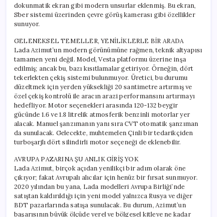
dokunmatik ekran gibi modern unsurlar eklenmiş. Bu ekran,
Sber sistemi üzerinden çevre görüş kamerası gibi özellikler
sunuyor.
GELENEKSEL TEMELLER, YENİLİKLERLE BİR ARADA
Lada Azimut’un modern görünümüne rağmen, teknik altyapısı
tamamen yeni değil. Model, Vesta platformu üzerine inşa
edilmiş; ancak bu, bazı kısıtlamalar getiriyor. Örneğin, dört
tekerlekten çekiş sistemi bulunmuyor. Üretici, bu durumu
düzeltmek için yerden yüksekliği 20 santimetre artırmış ve
özel çekiş kontrolü ile aracın arazi performansını artırmayı
hedefliyor. Motor seçenekleri arasında 120-132 beygir
gücünde 1.6 ve 1.8 litrelik atmosferik benzinli motorlar yer
alacak. Manuel şanzımanın yanı sıra CVT otomatik şanzıman
da sunulacak. Gelecekte, muhtemelen Çinli bir tedarikçiden
turboşarjlı dört silindirli motor seçeneği de eklenebilir.
AVRUPA PAZARINA ŞU ANLIK GİRİŞ YOK
Lada Azimut, birçok açıdan yenilikçi bir adım olarak öne
çıkıyor; fakat Avrupalı alıcılar için henüz bir fırsat sunmuyor.
2020 yılından bu yana, Lada modelleri Avrupa Birliği’nde
satıştan kaldırıldığı için yeni model yalnızca Rusya ve diğer
BDT pazarlarında satışa sunulacak. Bu durum, Azimut’un
başarısının büyük ölçüde yerel ve bölgesel kitleye ne kadar