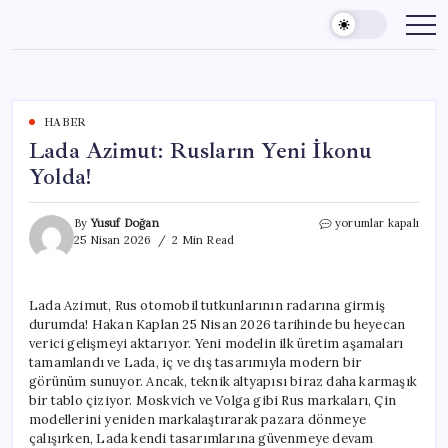
Skip
to
content
HABER
Lada Azimut: Rusların Yeni İkonu
Yolda!
Lada
By
Yusuf Doğan
yorumlar kapalı
Azimut:
25 Nisan 2026
2 Min Read
Rusların
Yeni
İkonu
Lada Azimut, Rus otomobil tutkunlarının radarına girmiş
Yolda!
durumda! Hakan Kaplan 25 Nisan 2026 tarihinde bu heyecan
için
verici gelişmeyi aktarıyor. Yeni modelin ilk üretim aşamaları
tamamlandı ve Lada, iç ve dış tasarımıyla modern bir
görünüm sunuyor. Ancak, teknik altyapısı biraz daha karmaşık
bir tablo çiziyor. Moskvich ve Volga gibi Rus markaları, Çin
modellerini yeniden markalaştırarak pazara dönmeye
çalışırken, Lada kendi tasarımlarına güvenmeye devam