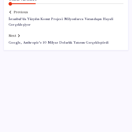
Previous
İstanbul’da Yüzyılın Konut Projesi: Milyonlarca Vatandaşın Hayali
Gerçekleşiyor
Next
Google, Anthropic’e 10 Milyar Dolarlık Yatırım Gerçekleştirdi
SON YAZILAR
İçeride TMO desteği, dışarıda ‘Karadeniz’ krizi fiyatı
artırıyor! Buğdayda rekor karşılık buldu