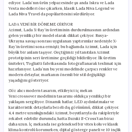
ediyor. Lada’nın ürün yelpazesinde şu anda Iskra ve Lada
Vesta modelleri öne çıkarken, klasik Lada Niva Legend ve
Lada Niva Travel da popülaritesini sürdürüyor.
LADA YENİ BİR DÖNEME GİRİYOR
Azimut, Lada X-Ray’in üretiminin durdurulmasının ardından
gelen yenilikçi bir model olarak dikkat çekiyor. Rusya-
Ukrayna savaşı sonrası uygulanan yaptırımlar nedeniyle X-
Ray’in üretimi sona ermişti; bu bağlamda Azimut, Lada için
büyük bir anlam taşıyor. Geçtiğimiz yıl tanıtılan Azimut
prototipinin seri üretimine geçildiği bildiriliyor. İlk üretim
üniteleri, Togliatti fabrikasında fotoğraflanarak teslimat için
hazırlanıyor. Lada’nın bu yeni modelinde çarpıcı renkler ve
modern detaylar, markanın önemli bir stil değişikliği
yaşadığını gösteriyor.
Göz alıcı modern tasarım, etkileyici iç mekan
Yeni crossover modelinin tasarımı oldukça yenilikçi bir
yaklaşım sergiliyor. Dinamik hatlar, LED aydınlatmalar ve
karakteristik detaylarla bezeli dış görünümü, dikkat çekiyor.
4,4 metre uzunluğundaki Azimut, boyutlarıyla da rakipleriyle
rekabet edebilir durumda; hatta Suzuki S-Cross’tan biraz
daha uzun. İç mekanda ise geleneksel bir vites kolu ve klasik
klima kontrolü korunurken, dijital gösterge paneli ve 10 inçlik