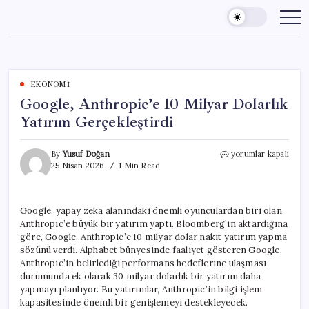
Skip
to
content
EKONOMI
Google, Anthropic’e 10 Milyar Dolarlık
Yatırım Gerçekleştirdi
Google,
By
Yusuf Doğan
yorumlar kapalı
Anthropic’e
25 Nisan 2026
1 Min Read
10
Milyar
Dolarlık
Google, yapay zeka alanındaki önemli oyunculardan biri olan
Yatırım
Anthropic’e büyük bir yatırım yaptı. Bloomberg’in aktardığına
Gerçekleştirdi
için
göre, Google, Anthropic’e 10 milyar dolar nakit yatırım yapma
sözünü verdi. Alphabet bünyesinde faaliyet gösteren Google,
Anthropic’in belirlediği performans hedeflerine ulaşması
durumunda ek olarak 30 milyar dolarlık bir yatırım daha
yapmayı planlıyor. Bu yatırımlar, Anthropic’in bilgi işlem
kapasitesinde önemli bir genişlemeyi destekleyecek.