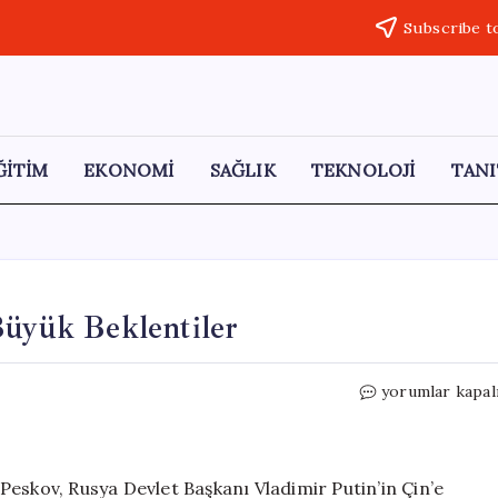
Subscribe t
ĞİTİM
EKONOMİ
SAĞLIK
TEKNOLOJİ
TANI
Büyük Beklentiler
Kremlin’den
yorumlar kapal
Çin
Ziyareti
İçin
Büyük
eskov, Rusya Devlet Başkanı Vladimir Putin’in Çin’e