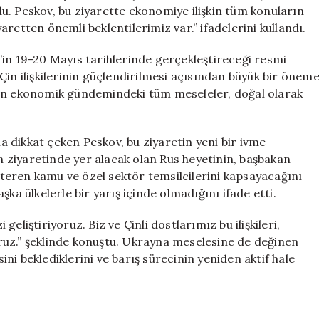
Beklentiler
u. Peskov, bu ziyarette ekonomiye ilişkin tüm konuların
için
iyaretten önemli beklentilerimiz var.” ifadelerini kullandı.
’in 19-20 Mayıs tarihlerinde gerçekleştireceği resmi
Çin ilişkilerinin güçlendirilmesi açısından büyük bir önem
imizin ekonomik gündemindeki tüm meseleler, doğal olarak
na dikkat çeken Peskov, bu ziyaretin yeni bir ivme
in ziyaretinde yer alacak olan Rus heyetinin, başbakan
österen kamu ve özel sektör temsilcilerini kapsayacağını
ka ülkelerle bir yarış içinde olmadığını ifade etti.
 geliştiriyoruz. Biz ve Çinli dostlarımız bu ilişkileri,
yoruz.” şeklinde konuştu. Ukrayna meselesine de değinen
i beklediklerini ve barış sürecinin yeniden aktif hale