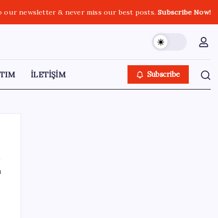
o our newsletter & never miss our best posts.
Subscribe Now!
TIM
İLETİŞİM
Subscribe
ı
SON YAZILAR
İçeride TMO desteği, dışarıda ‘Karadeniz’
krizi fiyatı artırıyor! Buğdayda rekor karşılık