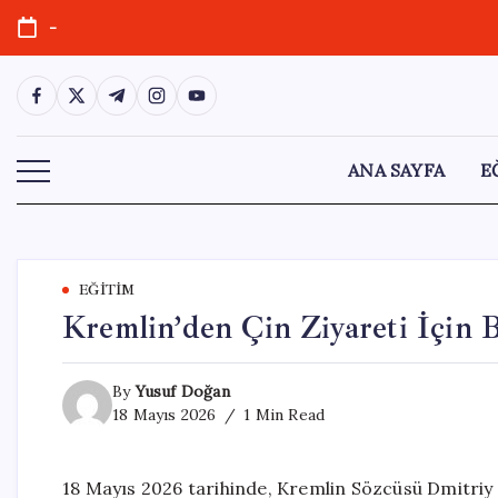
Skip
-
to
content
https://www.facebook.com/
https://twitter.com/
https://t.me/
https://www.instagram.com/
https://youtube.com/
ANA SAYFA
E
EĞITIM
Kremlin’den Çin Ziyareti İçin 
By
Yusuf Doğan
18 Mayıs 2026
1 Min Read
18 Mayıs 2026 tarihinde, Kremlin Sözcüsü Dmitriy P