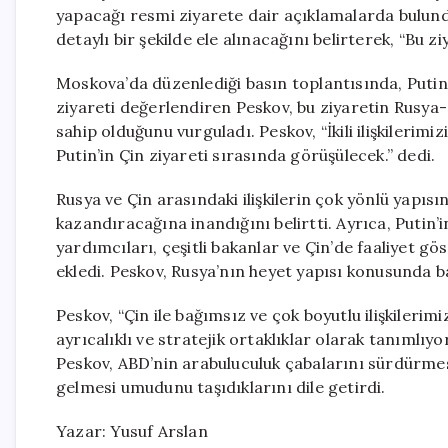
yapacağı resmi ziyarete dair açıklamalarda bulund
detaylı bir şekilde ele alınacağını belirterek, “Bu z
Moskova’da düzenlediği basın toplantısında, Putin
ziyareti değerlendiren Peskov, bu ziyaretin Rusya-
sahip olduğunu vurguladı. Peskov, “İkili ilişkiler
Putin’in Çin ziyareti sırasında görüşülecek.” dedi.
Rusya ve Çin arasındaki ilişkilerin çok yönlü yapısı
kazandıracağına inandığını belirtti. Ayrıca, Putin’
yardımcıları, çeşitli bakanlar ve Çin’de faaliyet g
ekledi. Peskov, Rusya’nın heyet yapısı konusunda baş
Peskov, “Çin ile bağımsız ve çok boyutlu ilişkilerimizi
ayrıcalıklı ve stratejik ortaklıklar olarak tanımlı
Peskov, ABD’nin arabuluculuk çabalarını sürdürmesin
gelmesi umudunu taşıdıklarını dile getirdi.
Yazar: Yusuf Arslan