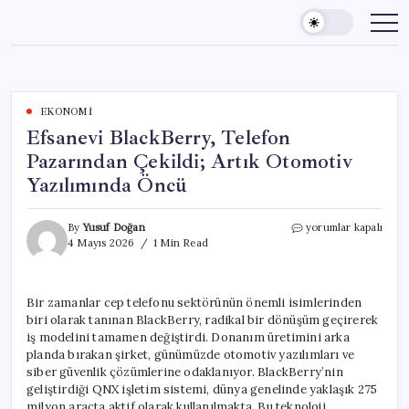
Skip
to
content
EKONOMI
Efsanevi BlackBerry, Telefon
Pazarından Çekildi; Artık Otomotiv
Yazılımında Öncü
Efsanevi
By
Yusuf Doğan
yorumlar kapalı
BlackBerry,
4 Mayıs 2026
1 Min Read
Telefon
Pazarından
Çekildi;
Bir zamanlar cep telefonu sektörünün önemli isimlerinden
Artık
biri olarak tanınan BlackBerry, radikal bir dönüşüm geçirerek
Otomotiv
Yazılımında
iş modelini tamamen değiştirdi. Donanım üretimini arka
Öncü
planda bırakan şirket, günümüzde otomotiv yazılımları ve
için
siber güvenlik çözümlerine odaklanıyor. BlackBerry’nin
geliştirdiği QNX işletim sistemi, dünya genelinde yaklaşık 275
milyon araçta aktif olarak kullanılmakta. Bu teknoloji,