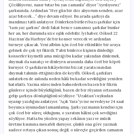
Çözülüyoruz, nasır tutar bu yas zamanla” diyor “Ayrılıyoruz”
şarkısında. Ardından “Her gün bir doz alıyorum senden, azar
azar bitecek…” diye devam ediyor. Bu arada şarkıyı da
inanılmaz tatlı anlatıyor. Dinlerken birileri bazı şarkılar için
“tam yaz şarkısı” dedi fakat bence zamansız şarkılar bunlar
her an, her durumda size eşlik edebilir. İyi haber, Göksel 22
Haziran’da Harbiye’de bir konser verecek ve ardından
turneye çıkacak. Yeni albüm için özel bir etkinlikte bir araya
gelmek de çok iyi fikirdi. Tabii binlerce kişinin dinlediği
konserler kıymetli ama müziği bu kadar yakından dinlemek,
duymak da sanatçı ve dinleyen arasında daha özel bir köprü
kuruyor. O şarkıların hikâyelerini bizzat yaratıcısından
duymak tahmin ettiğinizden de keyifli. Göksel, şarkıları
anlatırken de aslında neden hâlâ bu kadar sevildiğini yeniden
hatırlattı. Yazma sürecinden bahsederken bazen bir fikrin
günlerce içinde büyüdüğünü, bazen de bir rüyanın ortasında
gelip şarkıya dönüştüğünü söylüyor. “Uzaktan”ı uykudan
uyanıp yazdığını anlatıyor. “Açık Yara”yı ise neredeyse 24 saat
boyunca uyumadan tamamlamış. Şarkı yazmanın kendisi için
çok özel bir süreç olduğunu, o yaratım hâlini çok sevdiğini
söylüyor. Hatta bu yüzden yapay zekânın yazı ve müzik
üretme kısmına mesafeli duruyor, çünkü ona göre yazmak
sadece ortaya çıkan sonuç değil, o süreçte geçirilen zamanın