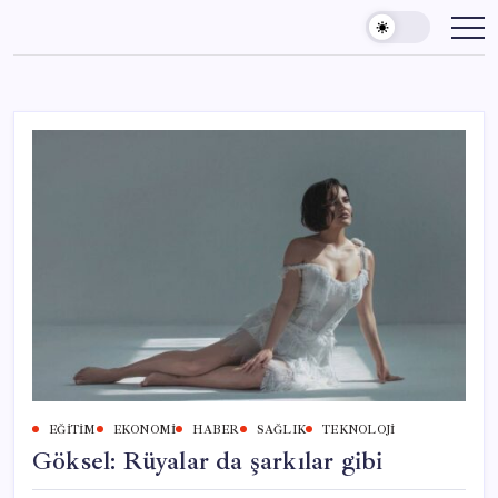
Skip
to
content
EĞITIM
EKONOMI
HABER
SAĞLIK
TEKNOLOJI
Göksel: Rüyalar da şarkılar gibi