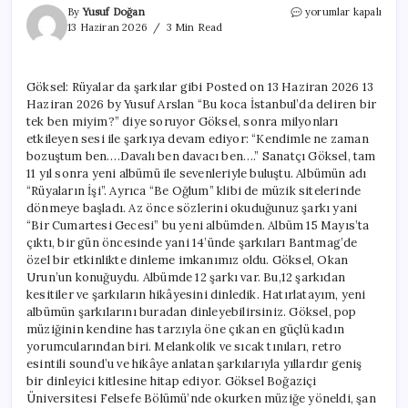
Göksel:
By
Yusuf Doğan
yorumlar kapalı
Rüyalar
13 Haziran 2026
3 Min Read
da
şarkılar
gibi
Göksel: Rüyalar da şarkılar gibi Posted on 13 Haziran 2026 13
için
Haziran 2026 by Yusuf Arslan “Bu koca İstanbul’da deliren bir
tek ben miyim?” diye soruyor Göksel, sonra milyonları
etkileyen sesi ile şarkıya devam ediyor: “Kendimle ne zaman
bozuştum ben….Davalı ben davacı ben….” Sanatçı Göksel, tam
11 yıl sonra yeni albümü ile sevenleriyle buluştu. Albümün adı
“Rüyaların İşi”. Ayrıca “Be Oğlum” klibi de müzik sitelerinde
dönmeye başladı. Az önce sözlerini okuduğunuz şarkı yani
“Bir Cumartesi Gecesi” bu yeni albümden. Albüm 15 Mayıs’ta
çıktı, bir gün öncesinde yani 14’ünde şarkıları Bantmag’de
özel bir etkinlikte dinleme imkanımız oldu. Göksel, Okan
Urun’un konuğuydu. Albümde 12 şarkı var. Bu,12 şarkıdan
kesitiler ve şarkıların hikâyesini dinledik. Hatırlatayım, yeni
albümün şarkılarını buradan dinleyebilirsiniz. Göksel, pop
müziğinin kendine has tarzıyla öne çıkan en güçlü kadın
yorumcularından biri. Melankolik ve sıcak tınıları, retro
esintili sound’u ve hikâye anlatan şarkılarıyla yıllardır geniş
bir dinleyici kitlesine hitap ediyor. Göksel Boğaziçi
Üniversitesi Felsefe Bölümü’nde okurken müziğe yöneldi, şan