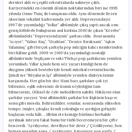
dersleri aldı ve çeşitli orkestralarda sahneye çıktı.
Kariyerindeki en önemli dönüm noktalarından biri ise 1995
yılında Onno Tunç ile tanışması oldu. Aynı dönemde Sezen
Aksu’nun vokalist kadrosunda yer aldı. Depresyondayız
1997’de yayımladığı “Yollar” albümüyle çıkış yaptı ancak onu
geniş kitlelerle buluşturan asıl kırılma 2001’de çıkan “Körebe”
albümündeki “Depresyondayım” şarkısı oldu. Sonrasında
“Acıyor”, “Yalnız Kuş”, “Uzaktan”, “Denize Bıraksam”, “Aşkın
Yalanmış” gibi birçok şarkıyla pop müziğin kalıcı isimlerinden
biri hâline geldi. 2009 ve 2010’da yayımladığı nostalji
albümlerinde Yeşilçam ve eski Türkçe pop şarkılarını yeniden
yorumladı. Yıllar içinde hem söz yazarı kimliği hem de
duygusu yüksek besteleriyle kendi müzikal evrenini kurdu.
Şimdi ise “Rüyaların İşi” albümüyle yeniden dinleyicisinin
karşısında. Her gün bir doz Hani bazı şarkıları çok iyi
bilirsiniz, eşlik edersiniz de kimin söylediğini tam
bilmezsiniz, Göksel de öyle melodilerin sahibi. Hikâyesi olan
şarkılar yazıyor. Yeni albümdeki şarkılar bir ilişkinin başı ve
sonu gibi mesela. Belirsizlikler, oyunlar, sonrasında yükselen
tempo, inişler, çıkışlar, kendi yolculuğu ve ayrılığın gelişiyle
başlayan veda hâli… Albüm ete kemiğe bürünse herhalde
ayrılmak isteyen fakat bunu bir türlü beceremeyen bir çifte
benzerdi. “Ayrılıyoruz, devriliyor bir devir / Çözülüyoruz, ben
hemen susadım sana / Ayrılıyoruz, kapanıyor son sayfa /