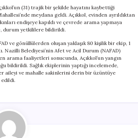
Hayatını
kkol’un (31) trajik bir şekilde hayatını kaybettiği
Kaybetti:
 Mahallesi’nde meydana geldi. Açıkkol, evinden ayrıldıktan
Kayıp
kınları endişeye kapıldı ve çevrede arama yapmaya
Arama
urum yetkililere bildirildi.
Çalışmaları
Sonuçsuz
 ve gönüllülerden oluşan yaklaşık 80 kişilik bir ekip, 1
Kaldı
. Nazilli Belediyesi’nin Afet ve Acil Durum (NAFAD)
için
ren arama faaliyetleri sonucunda, Açıkkol’un yangın
 bildirildi. Sağlık ekiplerinin yaptığı incelemede,
er aileyi ve mahalle sakinlerini derin bir üzüntüye
edildi.