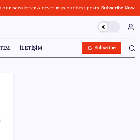
o our newsletter & never miss our best posts.
Subscribe Now!
TIM
İLETİŞİM
Subscribe
SON YAZILAR
ı
BMW sürücülerini çileden çıkardı: Kontağı
açan reklamla karşılaşıyor!