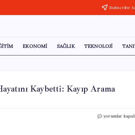
Subscribe t
ĞİTİM
EKONOMİ
SAĞLIK
TEKNOLOJİ
TANI
 Hayatını Kaybetti: Kayıp Arama
Zihinsel
yorumlar kapal
Engelli
Birey
Gölette