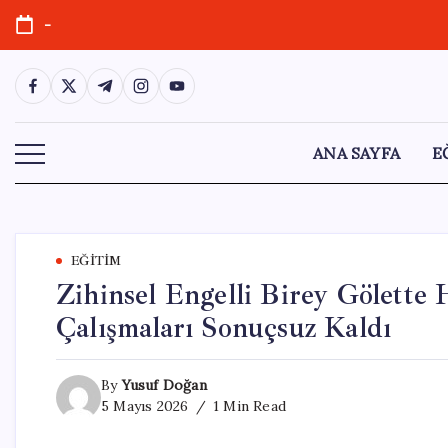
Skip
-
to
content
https://www.facebook.com/
https://twitter.com/
https://t.me/
https://www.instagram.com/
https://youtube.com/
ANA SAYFA
E
EĞITIM
Zihinsel Engelli Birey Gölette
Çalışmaları Sonuçsuz Kaldı
By
Yusuf Doğan
5 Mayıs 2026
1 Min Read