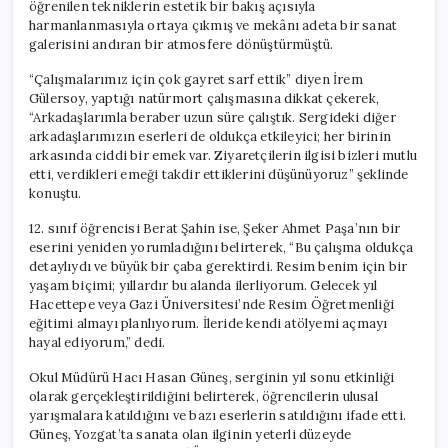
öğrenilen tekniklerin estetik bir bakış açısıyla
harmanlanmasıyla ortaya çıkmış ve mekânı adeta bir sanat
galerisini andıran bir atmosfere dönüştürmüştü.
“Çalışmalarımız için çok gayret sarf ettik” diyen İrem
Gülersoy, yaptığı natürmort çalışmasına dikkat çekerek,
“Arkadaşlarımla beraber uzun süre çalıştık. Sergideki diğer
arkadaşlarımızın eserleri de oldukça etkileyici; her birinin
arkasında ciddi bir emek var. Ziyaretçilerin ilgisi bizleri mutlu
etti, verdikleri emeği takdir ettiklerini düşünüyoruz” şeklinde
konuştu.
12. sınıf öğrencisi Berat Şahin ise, Şeker Ahmet Paşa’nın bir
eserini yeniden yorumladığını belirterek, “Bu çalışma oldukça
detaylıydı ve büyük bir çaba gerektirdi. Resim benim için bir
yaşam biçimi; yıllardır bu alanda ilerliyorum. Gelecek yıl
Hacettepe veya Gazi Üniversitesi’nde Resim Öğretmenliği
eğitimi almayı planlıyorum. İleride kendi atölyemi açmayı
hayal ediyorum,” dedi.
Okul Müdürü Hacı Hasan Güneş, serginin yıl sonu etkinliği
olarak gerçekleştirildiğini belirterek, öğrencilerin ulusal
yarışmalara katıldığını ve bazı eserlerin satıldığını ifade etti.
Güneş, Yozgat’ta sanata olan ilginin yeterli düzeyde