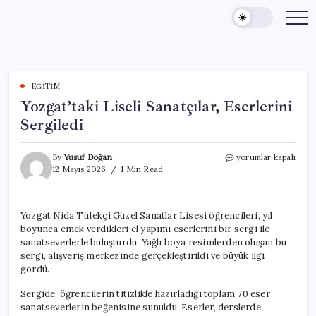
Skip
to
content
EĞITIM
Yozgat’taki Liseli Sanatçılar, Eserlerini
Sergiledi
Yozgat’taki
By
Yusuf Doğan
yorumlar kapalı
Liseli
12 Mayıs 2026
1 Min Read
Sanatçılar,
Eserlerini
Sergiledi
Yozgat Nida Tüfekçi Güzel Sanatlar Lisesi öğrencileri, yıl
için
boyunca emek verdikleri el yapımı eserlerini bir sergi ile
sanatseverlerle buluşturdu. Yağlı boya resimlerden oluşan bu
sergi, alışveriş merkezinde gerçekleştirildi ve büyük ilgi
gördü.
Sergide, öğrencilerin titizlikle hazırladığı toplam 70 eser
sanatseverlerin beğenisine sunuldu. Eserler, derslerde