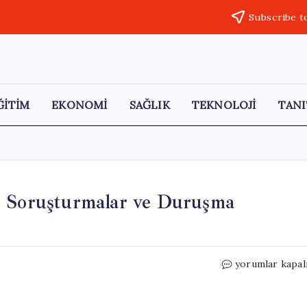
Subscribe t
ĞİTİM
EKONOMİ
SAĞLIK
TEKNOLOJİ
TANI
: Soruşturmalar ve Duruşma
Yargı
yorumlar kapal
Sürecinde
Uzun
Bekleyiş: