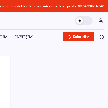
o our newsletter & never miss our best posts.
Subscribe Now!
TIM
İLETİŞİM
Subscribe
SON YAZILAR
ı
Bakan Uraloğlu: 5G abone sayısı 4 ay
içerisinde 44,5 milyona ulaştı