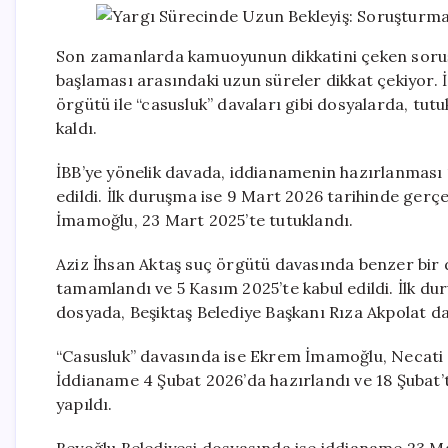
Son zamanlarda kamuoyunun dikkatini çeken soruşt
başlaması arasındaki uzun süreler dikkat çekiyor. İ
örgütü ile “casusluk” davaları gibi dosyalarda, tu
kaldı.
İBB’ye yönelik davada, iddianamenin hazırlanması 
edildi. İlk duruşma ise 9 Mart 2026 tarihinde ger
İmamoğlu, 23 Mart 2025’te tutuklandı.
Aziz İhsan Aktaş suç örgütü davasında benzer bir
tamamlandı ve 5 Kasım 2025’te kabul edildi. İlk dur
dosyada, Beşiktaş Belediye Başkanı Rıza Akpolat d
“Casusluk” davasında ise Ekrem İmamoğlu, Necati
İddianame 4 Şubat 2026’da hazırlandı ve 18 Şubat’ta
yapıldı.