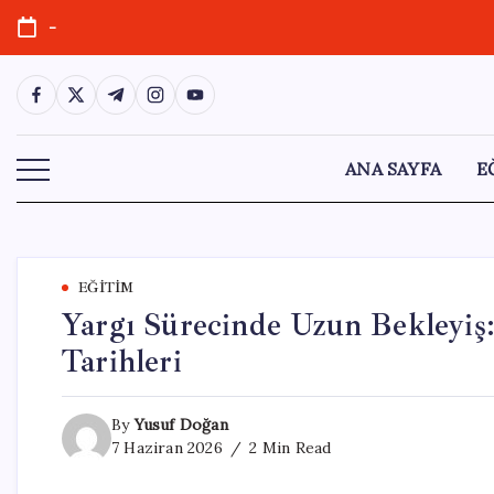
Skip
-
to
content
https://www.facebook.com/
https://twitter.com/
https://t.me/
https://www.instagram.com/
https://youtube.com/
ANA SAYFA
E
EĞITIM
Yargı Sürecinde Uzun Bekleyiş
Tarihleri
By
Yusuf Doğan
7 Haziran 2026
2 Min Read