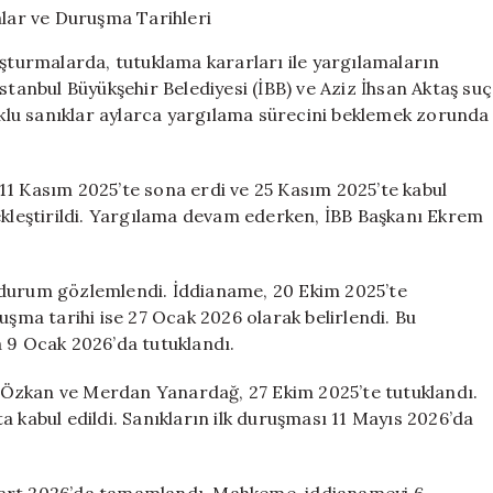
Soruşturmalar
ve
urmalarda, tutuklama kararları ile yargılamaların
Duruşma
stanbul Büyükşehir Belediyesi (İBB) ve Aziz İhsan Aktaş suç
Tarihleri
tuklu sanıklar aylarca yargılama sürecini beklemek zorunda
için
11 Kasım 2025’te sona erdi ve 25 Kasım 2025’te kabul
çekleştirildi. Yargılama devam ederken, İBB Başkanı Ekrem
 durum gözlemlendi. İddianame, 20 Ekim 2025’te
uşma tarihi ise 27 Ocak 2026 olarak belirlendi. Bu
a 9 Ocak 2026’da tutuklandı.
 Özkan ve Merdan Yanardağ, 27 Ekim 2025’te tutuklandı.
 kabul edildi. Sanıkların ilk duruşması 11 Mayıs 2026’da