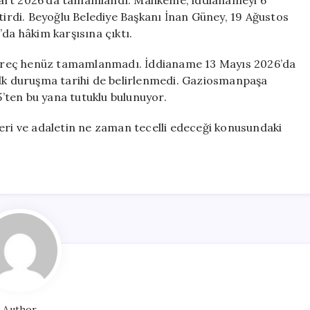
Mart 2026’da tamamlandı. Mahkeme, iddianameyi 6
ştirdi. Beyoğlu Belediye Başkanı İnan Güney, 19 Ağustos
da hâkim karşısına çıktı.
üreç henüz tamamlanmadı. İddianame 13 Mayıs 2026’da
ilk duruşma tarihi de belirlenmedi. Gaziosmanpaşa
’ten bu yana tutuklu bulunuyor.
eri ve adaletin ne zaman tecelli edeceği konusundaki
Author