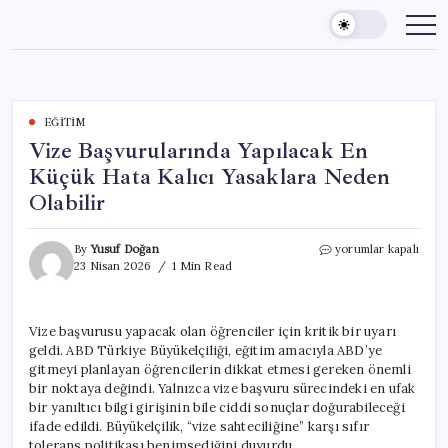
Skip
to
content
EĞITIM
Vize Başvurularında Yapılacak En
Küçük Hata Kalıcı Yasaklara Neden
Olabilir
Vize
By
Yusuf Doğan
yorumlar kapalı
Başvurularında
23 Nisan 2026
1 Min Read
Yapılacak
En
Küçük
Vize başvurusu yapacak olan öğrenciler için kritik bir uyarı
Hata
geldi. ABD Türkiye Büyükelçiliği, eğitim amacıyla ABD’ye
Kalıcı
Yasaklara
gitmeyi planlayan öğrencilerin dikkat etmesi gereken önemli
Neden
bir noktaya değindi. Yalnızca vize başvuru sürecindeki en ufak
Olabilir
bir yanıltıcı bilgi girişinin bile ciddi sonuçlar doğurabileceği
için
ifade edildi. Büyükelçilik, “vize sahteciliğine” karşı sıfır
tolerans politikası benimsediğini duyurdu.