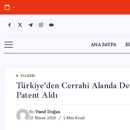
Skip
-
to
content
https://www.facebook.com/
https://twitter.com/
https://t.me/
https://www.instagram.com/
https://youtube.com/
ANA SAYFA
E
HABER
Türkiye’den Cerrahi Alanda Dev
Patent Aldı
By
Yusuf Doğan
22 Nisan 2026
1 Min Read