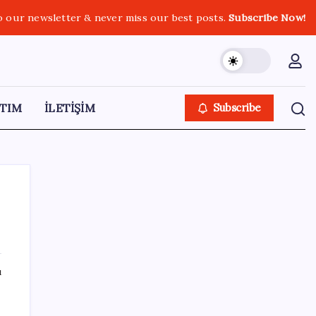
o our newsletter & never miss our best posts.
Subscribe Now!
TIM
İLETİŞİM
Subscribe
SON YAZILAR
ı
TÜİK, güncel internet kullanımı verilerini
paylaştı