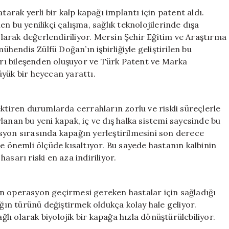
Yerli
tarak yerli bir kalp kapağı implantı için patent aldı.
Kalp
n bu yenilikçi çalışma, sağlık teknolojilerinde dışa
Kapağı
 olarak değerlendiriliyor. Mersin Şehir Eğitim ve Araştırma
İmplantı
endis Zülfü Doğan’ın işbirliğiyle geliştirilen bu
Patent
ayrı bileşenden oluşuyor ve Türk Patent ve Marka
Aldı
yük bir heyecan yarattı.
için
ektiren durumlarda cerrahların zorlu ve riskli süreçlerle
lanan bu yeni kapak, iç ve dış halka sistemi sayesinde bu
syon sırasında kapağın yerleştirilmesini son derece
de önemli ölçüde kısaltıyor. Bu sayede hastanın kalbinin
asarı riski en aza indiriliyor.
iden operasyon geçirmesi gereken hastalar için sağladığı
ağın türünü değiştirmek oldukça kolay hale geliyor.
ı olarak biyolojik bir kapağa hızla dönüştürülebiliyor.