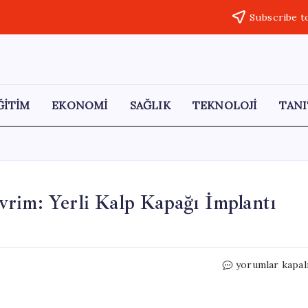
Subscribe t
ĞİTİM
EKONOMİ
SAĞLIK
TEKNOLOJİ
TANI
rim: Yerli Kalp Kapağı İmplantı
Türkiye’den
yorumlar kapal
Cerrahi
Alanda
Devrim: