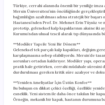
Türkiye, cerrahi alanında önemli bir yeniliğe imza a
Mersin Üniversitesi’nin öncülüğünde gerçekleştirile
bağımlılığın azaltılması adına stratejik bir başarı
Hastanesi’nden Prof. Dr. Mehmet Erin Tüysüz ve müh
prototip, geleneksel kalp kapaklarının aksine iki 
Kurumu’ndan ulusal tescil alarak tıp dünyasında bü
**Modüler Yapı ile Yeni Bir Dönem**
Geleneksel tek parçalı kalp kapakları, değişim ger
karşılaşmasına sebep olabiliyordu. Mersin’de tasar
sorunları ortadan kaldırıyor. Modüler yapı, opera
pratik hale getirirken, cerrahi müdahale süresini 
durdurulması gereken kritik süre azalıyor ve doku h
**Yeniden Ameliyatlar İçin Üstün Konfor**
Bu buluşun en dikkat çekici özelliği, özellikle yen
esneklik. Yeni sistem ile daha önce takılan bir kap
Örneğin, mekanik bir kapak, hastanın durumuna bağl