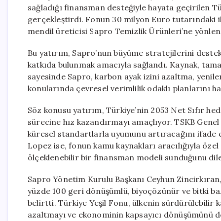
sağladığı finansman desteğiyle hayata geçirilen T
gerçekleştirdi. Fonun 30 milyon Euro tutarındaki ik
mendil üreticisi Sapro Temizlik Ürünleri’ne yönlend
Bu yatırım, Sapro’nun büyüme stratejilerini deste
katkıda bulunmak amacıyla sağlandı. Kaynak, tamam
sayesinde Sapro, karbon ayak izini azaltma, yenilene
konularında çevresel verimlilik odaklı planlarını h
Söz konusu yatırım, Türkiye’nin 2053 Net Sıfır he
sürecine hız kazandırmayı amaçlıyor. TSKB Genel 
küresel standartlarla uyumunu artıracağını ifade
Lopez ise, fonun kamu kaynakları aracılığıyla öze
ölçeklenebilir bir finansman modeli sunduğunu dile
Sapro Yönetim Kurulu Başkanı Ceyhun Zincirkıran, 
yüzde 100 geri dönüşümlü, biyoçözünür ve bitki baz
belirtti. Türkiye Yeşil Fonu, ülkenin sürdürülebili
azaltmayı ve ekonominin kapsayıcı dönüşümünü de