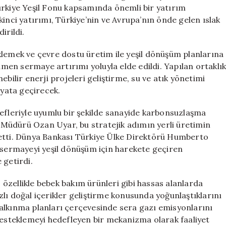
Milyon
ürkiye Yeşil Fonu kapsamında önemli bir yatırım
Euro
inci yatırımı, Türkiye’nin ve Avrupa’nın önde gelen ıslak
Destek
irildi.
için
klemek ve çevre dostu üretim ile yeşil dönüşüm planlarına
en sermaye artırımı yoluyla elde edildi. Yapılan ortaklı
bilir enerji projeleri geliştirme, su ve atık yönetimi
ayata geçirecek.
defleriyle uyumlu bir şekilde sanayide karbonsuzlaşma
Müdürü Ozan Uyar, bu stratejik adımın yerli üretimin
 etti. Dünya Bankası Türkiye Ülke Direktörü Humberto
l sermayeyi yeşil dönüşüm için harekete geçiren
 getirdi.
özellikle bebek bakım ürünleri gibi hassas alanlarda
lı doğal içerikler geliştirme konusunda yoğunlaştıklarını
r kalkınma planları çerçevesinde sera gazı emisyonlarını
steklemeyi hedefleyen bir mekanizma olarak faaliyet