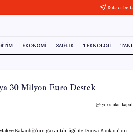
Subscribe t
ĞİTİM
EKONOMİ
SAĞLIK
TEKNOLOJİ
TANI
’ya 30 Milyon Euro Destek
Türkiye
yorumlar kapal
Yeşil
Fonu’ndan
Sapro’ya
30
Maliye Bakanlığı’nın garantörlüğü ile Dünya Bankası’nın