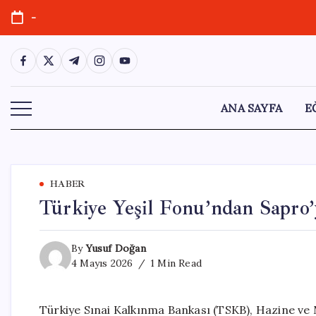
Skip
-
to
content
https://www.facebook.com/
https://twitter.com/
https://t.me/
https://www.instagram.com/
https://youtube.com/
ANA SAYFA
E
HABER
Türkiye Yeşil Fonu’ndan Sapro
By
Yusuf Doğan
4 Mayıs 2026
1 Min Read
Türkiye Sınai Kalkınma Bankası (TSKB), Hazine ve 