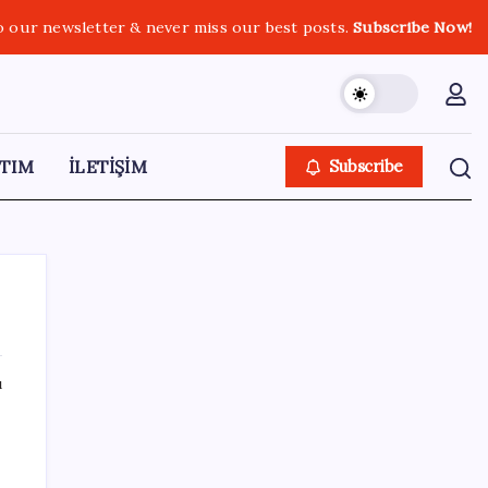
o our newsletter & never miss our best posts.
Subscribe Now!
TIM
İLETİŞİM
Subscribe
ı
SON YAZILAR
BMW sürücülerini çileden çıkardı: Kontağı
açan reklamla karşılaşıyor!