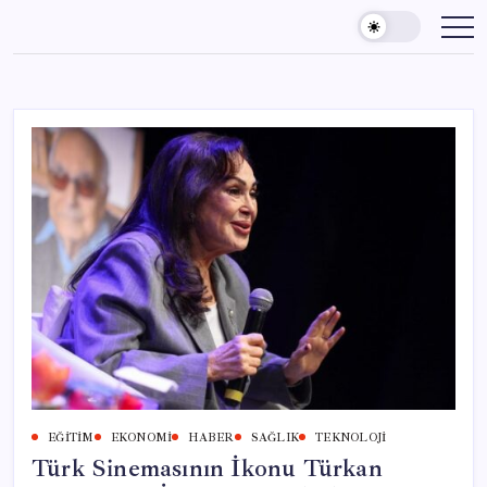
Skip
to
content
EĞITIM
EKONOMI
HABER
SAĞLIK
TEKNOLOJI
Türk Sinemasının İkonu Türkan