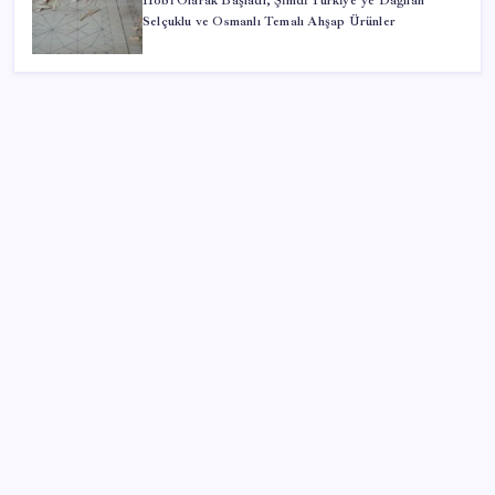
Hobi Olarak Başladı, Şimdi Türkiye’ye Dağılan
Selçuklu ve Osmanlı Temalı Ahşap Ürünler
SON YAZILAR
TMO fındık alım fiyatlarını açıkladı
ABD’den Türk zeytinyağına vergi engeli:
İhracatçılardan acil çağrı
Bakan Uraloğlu: 5G abone sayısı 4 ay içerisinde 44,5
milyona ulaştı
Gabar’da yeni rekor! Bakan Bayraktar: Üretimin,