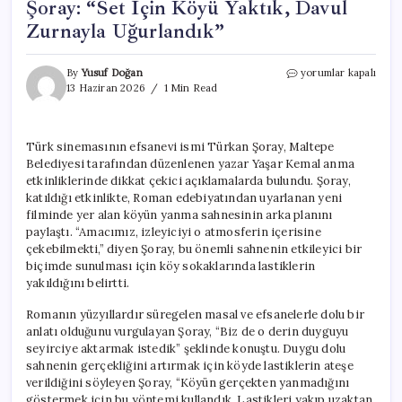
Şoray: “Set İçin Köyü Yaktık, Davul
Zurnayla Uğurlandık”
Türk
By
Yusuf Doğan
yorumlar kapalı
Sinemasının
13 Haziran 2026
1 Min Read
İkonu
Türkan
Şoray:
Türk sinemasının efsanevi ismi Türkan Şoray, Maltepe
“Set
Belediyesi tarafından düzenlenen yazar Yaşar Kemal anma
İçin
Köyü
etkinliklerinde dikkat çekici açıklamalarda bulundu. Şoray,
Yaktık,
katıldığı etkinlikte, Roman edebiyatından uyarlanan yeni
Davul
filminde yer alan köyün yanma sahnesinin arka planını
Zurnayla
paylaştı. “Amacımız, izleyiciyi o atmosferin içerisine
Uğurlandık”
çekebilmekti,” diyen Şoray, bu önemli sahnenin etkileyici bir
için
biçimde sunulması için köy sokaklarında lastiklerin
yakıldığını belirtti.
Romanın yüzyıllardır süregelen masal ve efsanelerle dolu bir
anlatı olduğunu vurgulayan Şoray, “Biz de o derin duyguyu
seyirciye aktarmak istedik” şeklinde konuştu. Duygu dolu
sahnenin gerçekliğini artırmak için köyde lastiklerin ateşe
verildiğini söyleyen Şoray, “Köyün gerçekten yanmadığını
göstermek için bu yöntemi kullandık. Lastikleri yakıp uzaktan