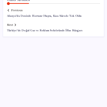
Previous
Alanya’da Denizde Hortum Oluştu, Kısa Sürede Yok Oldu
Next
Türkiye’de Doğal Gaz ve Reklam Sektöründe İflas Rüzgarı
SON YAZILAR
TÜİK, güncel internet kullanımı verilerini paylaştı
TMO fındık alım fiyatlarını açıkladı