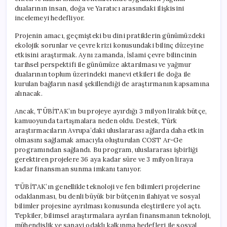
dualarının insan, doğa ve Yaratıcı arasındaki ilişkisini
incelemeyi hedefliyor.
Projenin amacı, geçmişteki bu dini pratiklerin günümüzdeki
ekolojik sorunlar ve çevre krizi konusundaki bilinç düzeyine
etkisini araştırmak. Aynı zamanda, İslami çevre bilincinin
tarihsel perspektifi ile günümüze aktarılması ve yağmur
dualarının toplum üzerindeki manevi etkileri ile doğa ile
kurulan bağların nasıl şekillendiği de araştırmanın kapsamına
alınacak.
Ancak, TÜBİTAK’ın bu projeye ayırdığı 3 milyon liralık bütçe,
kamuoyunda tartışmalara neden oldu. Destek, Türk
araştırmacıların Avrupa’daki uluslararası ağlarda daha etkin
olmasını sağlamak amacıyla oluşturulan COST Ar-Ge
programından sağlandı. Bu program, uluslararası işbirliği
gerektiren projelere 36 aya kadar süre ve 3 milyon liraya
kadar finansman sunma imkanı tanıyor.
TÜBİTAK’ın genellikle teknoloji ve fen bilimleri projelerine
odaklanması, bu denli büyük bir bütçenin ilahiyat ve sosyal
bilimler projesine ayrılması konusunda eleştirilere yol açtı.
Tepkiler, bilimsel araştırmalara ayrılan finansmanın teknoloji,
mühendislik ve sanayi odaklı kalkınma hedefleri ile sosyal