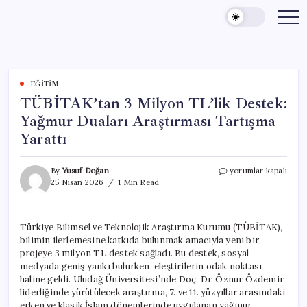
Skip
to
content
EĞITIM
TÜBİTAK’tan 3 Milyon TL’lik Destek:
Yağmur Duaları Araştırması Tartışma
Yarattı
TÜBİTAK’tan
By
Yusuf Doğan
yorumlar kapalı
3
25 Nisan 2026
1 Min Read
Milyon
TL’lik
Destek:
Türkiye Bilimsel ve Teknolojik Araştırma Kurumu (TÜBİTAK),
Yağmur
bilimin ilerlemesine katkıda bulunmak amacıyla yeni bir
Duaları
Araştırması
projeye 3 milyon TL destek sağladı. Bu destek, sosyal
Tartışma
medyada geniş yankı bulurken, eleştirilerin odak noktası
Yarattı
haline geldi. Uludağ Üniversitesi’nde Doç. Dr. Öznur Özdemir
için
liderliğinde yürütülecek araştırma, 7. ve 11. yüzyıllar arasındaki
erken ve klasik İslam dönemlerinde uygulanan yağmur