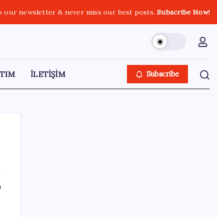
o our newsletter & never miss our best posts.
Subscribe Now!
TIM
İLETİŞİM
Subscribe
SON YAZILAR
ı
TÜİK, güncel internet kullanımı verilerini
paylaştı