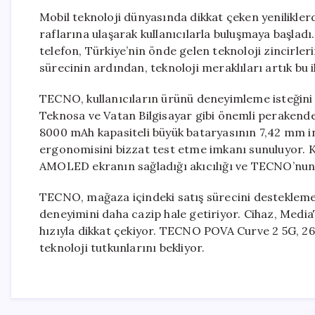
Mobil teknoloji dünyasında dikkat çeken yenilikle
raflarına ulaşarak kullanıcılarla buluşmaya başlad
telefon, Türkiye’nin önde gelen teknoloji zincirler
sürecinin ardından, teknoloji meraklıları artık bu i
TECNO, kullanıcıların ürünü deneyimleme isteğini
Teknosa ve Vatan Bilgisayar gibi önemli perakende zi
8000 mAh kapasiteli büyük bataryasının 7,42 mm in
ergonomisini bizzat test etme imkanı sunuluyor. K
AMOLED ekranın sağladığı akıcılığı ve TECNO’nun ge
TECNO, mağaza içindeki satış sürecini desteklemek 
deneyimini daha cazip hale getiriyor. Cihaz, Medi
hızıyla dikkat çekiyor. TECNO POVA Curve 2 5G, 26.99
teknoloji tutkunlarını bekliyor.