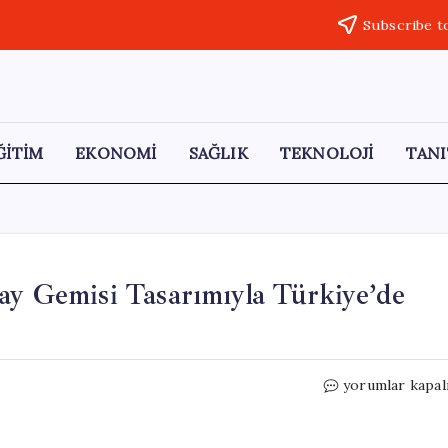
Subscribe t
ĞİTİM
EKONOMİ
SAĞLIK
TEKNOLOJİ
TANI
Gemisi Tasarımıyla Türkiye’de
TECNO
yorumlar kapal
POVA
Curve
2