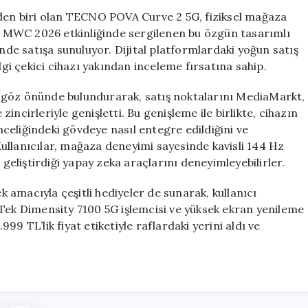
5G,
rden biri olan TECNO POVA Curve 2 5G, fiziksel mağaza
Uzay
ı. MWC 2026 etkinliğinde sergilenen bu özgün tasarımlı
Gemisi
inde satışa sunuluyor. Dijital platformlardaki yoğun satış
Tasarımıyla
lgi çekici cihazı yakından inceleme fırsatına sahip.
Türkiye’de
Satışa
 göz önünde bulundurarak, satış noktalarını MediaMarkt,
Sunuldu
ncirleriyle genişletti. Bu genişleme ile birlikte, cihazın
için
celiğindeki gövdeye nasıl entegre edildiğini ve
ullanıcılar, mağaza deneyimi sayesinde kavisli 144 Hz
liştirdiği yapay zeka araçlarını deneyimleyebilirler.
amacıyla çeşitli hediyeler de sunarak, kullanıcı
aTek Dimensity 7100 5G işlemcisi ve yüksek ekran yenileme
9 TL’lik fiyat etiketiyle raflardaki yerini aldı ve