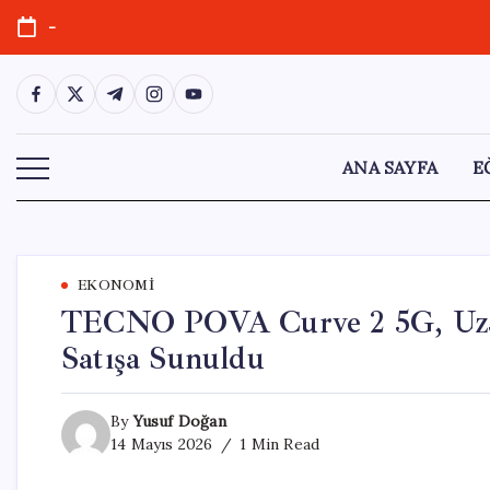
Skip
-
to
content
https://www.facebook.com/
https://twitter.com/
https://t.me/
https://www.instagram.com/
https://youtube.com/
ANA SAYFA
E
EKONOMI
TECNO POVA Curve 2 5G, Uzay 
Satışa Sunuldu
By
Yusuf Doğan
14 Mayıs 2026
1 Min Read