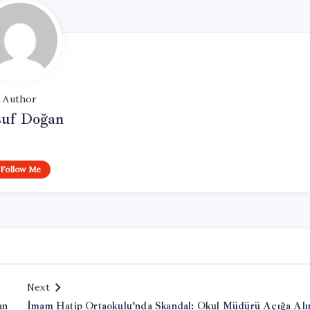
Author
suf Doğan
Follow Me
Next
an
İmam Hatip Ortaokulu’nda Skandal: Okul Müdürü Açığa Alı