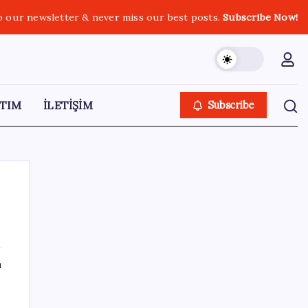
o our newsletter & never miss our best posts.
Subscribe Now!
TIM
İLETİŞİM
Subscribe
SON YAZILAR
ı
Porsche yöneticisinden Volkswagen’e
maliyetleri hızla düşürme çağrısı