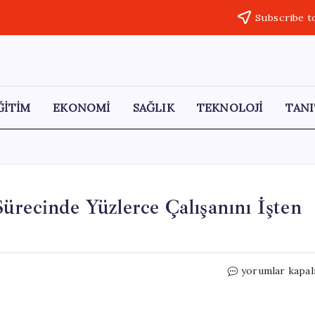
Subscribe t
ĞİTİM
EKONOMİ
SAĞLIK
TEKNOLOJİ
TANI
ürecinde Yüzlerce Çalışanını İşten
Starbucks,
yorumlar kapal
Yeniden
Yapılanma
Sürecinde