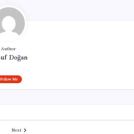
Author
suf Doğan
Follow Me
Next