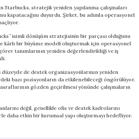
Yüzlerce
n Starbucks, stratejik yeniden yapılanma çalışmaları
Çalışanını
nu kapatacağını duyurdu. Şirket, bu adımla operasyonel
İşten
maçlıyor.
Çıkarıyor
için
cks” isimli dönüşüm stratejisinin bir parçası olduğunu
ve kârlı bir büyüme modeli oluşturmak için operasyonel
 görev tanımlarının yeniden değerlendirildiği ve iş
di.
sı düzeyde de destek organizasyonlarının yeniden
erdeki bazı pozisyonların da etkilenebileceği öngörülüyor.
a masraflarının gözden geçirilmesi yönünde çalışmaların
nlarını değil, genellikle ofis ve destek kadrolarını
erle daha etkin bir kurumsal yapı oluşturmayı hedefliyor.