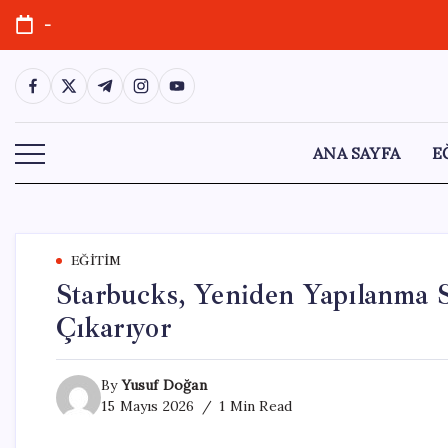
Skip
-
to
content
https://www.facebook.com/
https://twitter.com/
https://t.me/
https://www.instagram.com/
https://youtube.com/
ANA SAYFA
E
EĞITIM
Starbucks, Yeniden Yapılanma S
Çıkarıyor
By
Yusuf Doğan
15 Mayıs 2026
1 Min Read