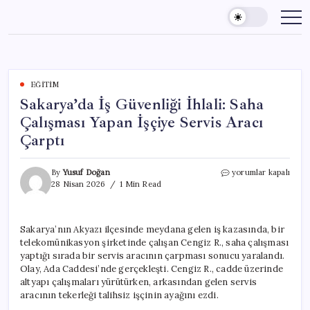
Skip
to
content
EĞITIM
Sakarya’da İş Güvenliği İhlali: Saha
Çalışması Yapan İşçiye Servis Aracı
Çarptı
Sakarya’da
By
Yusuf Doğan
yorumlar kapalı
İş
28 Nisan 2026
1 Min Read
Güvenliği
İhlali:
Saha
Sakarya’nın Akyazı ilçesinde meydana gelen iş kazasında, bir
Çalışması
telekomünikasyon şirketinde çalışan Cengiz R., saha çalışması
Yapan
İşçiye
yaptığı sırada bir servis aracının çarpması sonucu yaralandı.
Servis
Olay, Ada Caddesi’nde gerçekleşti. Cengiz R., cadde üzerinde
Aracı
altyapı çalışmaları yürütürken, arkasından gelen servis
Çarptı
aracının tekerleği talihsiz işçinin ayağını ezdi.
için