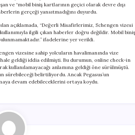
Kartları
n ve “mobil biniş kartlarının geçici olarak devre dışı
Hakkında
 haberlerin gerçeği yansıtmadığını duyurdu.
Açıklama
için
lan açıklamada, “Değerli Misafirlerimiz, Schengen vizesi
kullanımıyla ilgili çıkan haberler doğru değildir. Mobil bini
bulunmamaktadır.” ifadelerine yer verildi.
ngen vizesine sahip yolcuların havalimanında vize
 hale geldiği iddia edilmişti. Bu durumun, online check-in
larak kullanılamayacağı anlamına geldiği öne sürülmüştü.
un sürebileceği belirtiliyordu. Ancak Pegasus’un
anmaya devam edebileceklerini ortaya koydu.