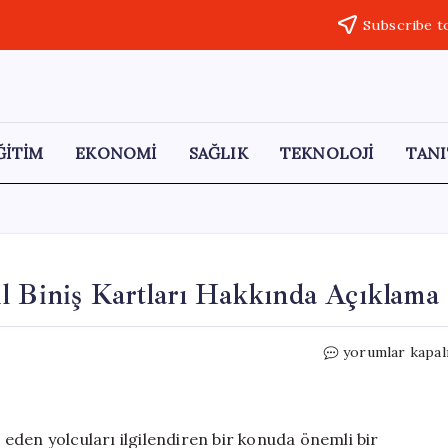
Subscribe t
ĞİTİM
EKONOMİ
SAĞLIK
TEKNOLOJİ
TANI
l Biniş Kartları Hakkında Açıklama
Pegasus
yorumlar kapal
Hava
Yolları’ndan
Mobil
Biniş
eden yolcuları ilgilendiren bir konuda önemli bir