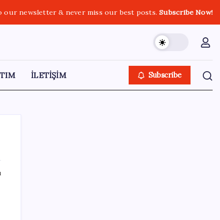
o our newsletter & never miss our best posts.
Subscribe Now!
TIM
İLETİŞİM
Subscribe
ı
SON YAZILAR
BMW sürücülerini çileden çıkardı: Kontağı
açan reklamla karşılaşıyor!