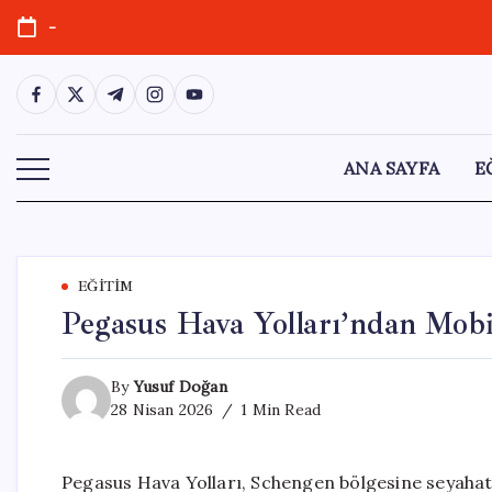
Skip
-
to
content
https://www.facebook.com/
https://twitter.com/
https://t.me/
https://www.instagram.com/
https://youtube.com/
ANA SAYFA
E
EĞITIM
Pegasus Hava Yolları’ndan Mobi
By
Yusuf Doğan
28 Nisan 2026
1 Min Read
Pegasus Hava Yolları, Schengen bölgesine seyahat 