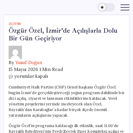
Skip
to
content
EĞITIM
Özgür Özel, İzmir’de Açılışlarla Dolu
Bir Gün Geçiriyor
By
Yusuf Doğan
15 Mayıs 2026
1 Min Read
Özgür
yorumlar kapalı
Özel,
Cumhuriyet Halk Partisi (CHP) Genel Başkanı Özgür Özel,
İzmir’de
bugün İzmir’de gerçekleştireceği yoğun program dahilinde bir
Açılışlarla
dizi açılış, ziyaret ve lansman etkinliklerine katılacak. Yerel
Dolu
yönetim projelerini yerinde inceleyecek olan Özel,
Bayraklı’dan Karabağlar’a kadar birçok ilçede önemli
Bir
yatırımların açılışlarını yapacak.
Gün
Geçiriyor
Özgür Özel’in programa katılacağı ilk etkinlik, saat 11.00’de
için
Bayraklı Belediyesi’nin Ferdi Zeyrek Spor Kompleksi açılışı ve