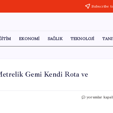
Subscribe t
ĞİTİM
EKONOMİ
SAĞLIK
TEKNOLOJİ
TANI
etrelik Gemi Kendi Rota ve
Otonom
yorumlar kapal
Gemiler
Dönemi:
134