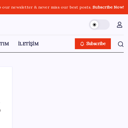
o our newsletter & never miss our best posts.
Subscribe Now!
TIM
İLETİŞİM
Subscribe
SON YAZILAR
ı
TMO fındık alım fiyatlarını açıkladı