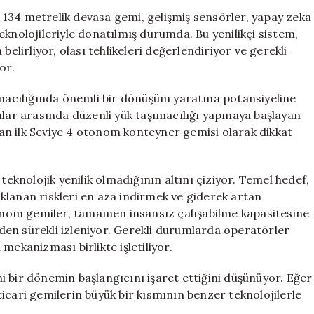
Metrelik
134 metrelik devasa gemi, gelişmiş sensörler, yapay zeka
Gemi
eknolojileriyle donatılmış durumda. Bu yenilikçi sistem,
Kendi
belirliyor, olası tehlikeleri değerlendiriyor ve gerekli
Rota
or.
ve
Hedefini
şımacılığında önemli bir dönüşüm yaratma potansiyeline
Belirliyor
nlar arasında düzenli yük taşımacılığı yapmaya başlayan
için
an ilk Seviye 4 otonom konteyner gemisi olarak dikkat
teknolojik yenilik olmadığının altını çiziyor. Temel hedef,
klanan riskleri en aza indirmek ve giderek artan
nom gemiler, tamamen insansız çalışabilme kapasitesine
en sürekli izleniyor. Gerekli durumlarda operatörler
mekanizması birlikte işletiliyor.
 bir dönemin başlangıcını işaret ettiğini düşünüyor. Eğer
icari gemilerin büyük bir kısmının benzer teknolojilerle