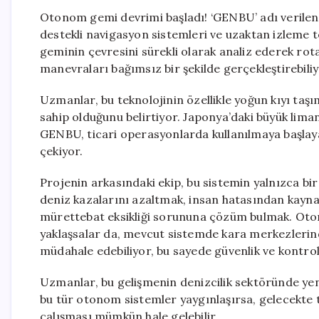
Otonom gemi devrimi başladı! ‘GENBU’ adı verilen 
destekli navigasyon sistemleri ve uzaktan izleme t
geminin çevresini sürekli olarak analiz ederek rota 
manevraları bağımsız bir şekilde gerçekleştirebiliy
Uzmanlar, bu teknolojinin özellikle yoğun kıyı ta
sahip olduğunu belirtiyor. Japonya’daki büyük lima
GENBU, ticari operasyonlarda kullanılmaya başlay
çekiyor.
Projenin arkasındaki ekip, bu sistemin yalnızca bir 
deniz kazalarını azaltmak, insan hatasından kayna
mürettebat eksikliği sorununa çözüm bulmak. Oto
yaklaşsalar da, mevcut sistemde kara merkezlerind
müdahale edebiliyor, bu sayede güvenlik ve kontrol 
Uzmanlar, bu gelişmenin denizcilik sektöründe yeni
bu tür otonom sistemler yaygınlaşırsa, gelecekte t
çalışması mümkün hale gelebilir.