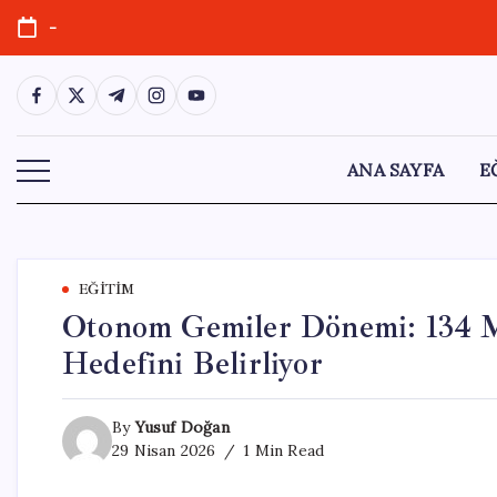
Skip
-
to
content
https://www.facebook.com/
https://twitter.com/
https://t.me/
https://www.instagram.com/
https://youtube.com/
ANA SAYFA
E
EĞITIM
Otonom Gemiler Dönemi: 134 M
Hedefini Belirliyor
By
Yusuf Doğan
29 Nisan 2026
1 Min Read