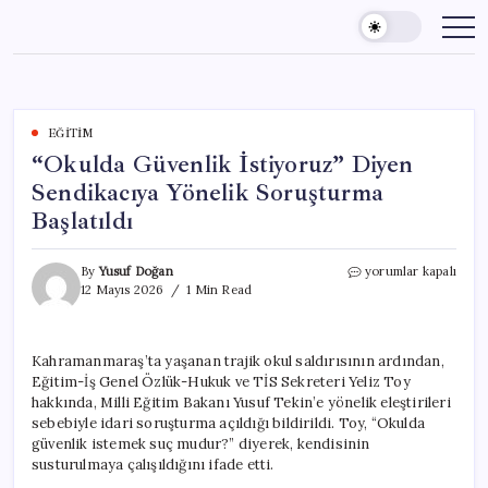
Skip
to
content
EĞITIM
“Okulda Güvenlik İstiyoruz” Diyen
Sendikacıya Yönelik Soruşturma
Başlatıldı
“Okulda
By
Yusuf Doğan
yorumlar kapalı
Güvenlik
12 Mayıs 2026
1 Min Read
İstiyoruz”
Diyen
Sendikacıya
Kahramanmaraş’ta yaşanan trajik okul saldırısının ardından,
Yönelik
Eğitim-İş Genel Özlük-Hukuk ve TİS Sekreteri Yeliz Toy
Soruşturma
Başlatıldı
hakkında, Milli Eğitim Bakanı Yusuf Tekin’e yönelik eleştirileri
için
sebebiyle idari soruşturma açıldığı bildirildi. Toy, “Okulda
güvenlik istemek suç mudur?” diyerek, kendisinin
susturulmaya çalışıldığını ifade etti.