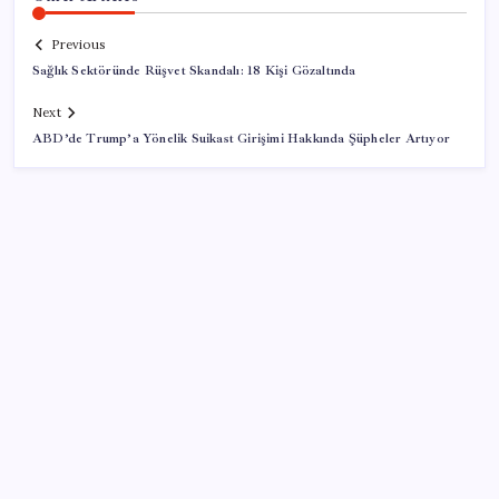
Previous
Sağlık Sektöründe Rüşvet Skandalı: 18 Kişi Gözaltında
Next
ABD’de Trump’a Yönelik Suikast Girişimi Hakkında Şüpheler Artıyor
SON YAZILAR
TBMM Adalet Komisyonu’nda ‘süreç yasası’
gerginliği: İzdiham yaşandı, ezilme tehlikesi
geçirdiler!