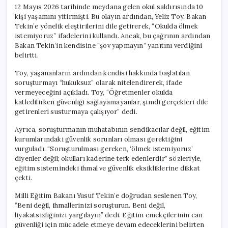
12 Mayıs 2026 tarihinde meydana gelen okul saldırısında 10
kişi yaşamını yitirmişti. Bu olayın ardından, Yeliz Toy, Bakan
Tekin’e yönelik eleştirilerini dile getirerek, “Okulda ölmek
istemiyoruz” ifadelerini kullandı. Ancak, bu çağrının ardından
Bakan Tekin’in kendisine “şov yapmayın” yanıtını verdiğini
belirtti.
Toy, yaşananların ardından kendisi hakkında başlatılan
soruşturmayı “hukuksuz” olarak nitelendirerek, ifade
vermeyeceğini açıkladı. Toy, “Öğretmenler okulda
katledilirken güvenliği sağlayamayanlar, şimdi gerçekleri dile
getirenleri susturmaya çalışıyor” dedi.
Ayrıca, soruşturmanın muhatabının sendikacılar değil, eğitim
kurumlarındaki güvenlik sorunları olması gerektiğini
vurguladı. “Soruşturulması gereken, ‘ölmek istemiyoruz’
diyenler değil; okulları kaderine terk edenlerdir” sözleriyle,
eğitim sistemindeki ihmal ve güvenlik eksikliklerine dikkat
çekti.
Milli Eğitim Bakanı Yusuf Tekin’e doğrudan seslenen Toy,
“Beni değil, ihmallerinizi soruşturun. Beni değil,
liyakatsizliğinizi yargılayın” dedi. Eğitim emekçilerinin can
güvenliği için mücadele etmeye devam edeceklerini belirten