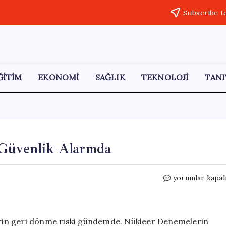
Subscribe t
ĞİTİM
EKONOMİ
SAĞLIK
TEKNOLOJİ
TANI
 Güvenlik Alarmda
Nükleer
yorumlar kapal
Test
Tehdidi:
Küresel
Güvenlik
lerin geri dönme riski gündemde. Nükleer Denemelerin