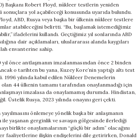
Alarmda
 Başkanı Robert Floyd, nükleer testlerin yeniden
için
 sonuçlara yol açabileceği konusunda uyarıda bulundu.
Floyd, ABD, Rusya veya başka bir ülkenin nükleer testlere
mlar atabileceğini belirtti. “Bu, başlamak istemediğimiz
lir,” ifadelerini kullandı. Geçtiğimiz yıl sonlarında ABD
ılığına dair açıklamaları, uluslararası alanda kaygıları
ilah envanterine sahip.
 30 yıl önce antlaşmanın imzalanmasından önce 2 binden
. Ancak o tarihten bu yana, Kuzey Kore’nin yaptığı altı test
i. 1996 yılında kabul edilen Nükleer Denemelerin
 olan 44 ülkenin tamamı tarafından onaylanmadığı için
il anlaşmayı imzalasa da onaylamamış durumda. Hindistan,
l. Üstelik Rusya, 2023 yılında onayını geri çekti.
rın yayılmasını önlemeye yönelik başka bir anlaşmanın
 ile yaşanan gerginlik ve savaşın gölgesinde ilerlediği
mayı birlikte onaylamalarının “güçlü bir adım” olacağını
 faaliyetlerine ilişkin endişelerini dile getirirken, Donald