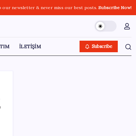
o our newsletter & never miss our best posts.
Subscribe Now!
TIM
İLETİŞİM
Subscribe
ı
SON YAZILAR
Porsche yöneticisinden Volkswagen’e
maliyetleri hızla düşürme çağrısı