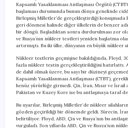
Kapsamlı Yasaklanması Antlaşması Örgütü (CTBTO)
başlaması durumunda bunun dünya genelinde ciddi
Birleşmiş Milletler’de gerçekleştirdiği konuşmada 
geri dönmesi halinde diğer ülkelerin de benzer adı
bir döngü. Başladıktan sonra durdurulması zor olabi
ve Rusya’nın nükleer testleri yeniden başlatma olas
artırmıştı. Bu iki ülke, dünyanın en büyük nükleer s
Nükleer testlerin geçmişine bakıldığında, Floyd,
fazla nükleer testin gerçekleştirildiğini hatırlattı
de dahil olmak üzere, bu sayı bir düzineyi geçemed
Kapsamlı Yasaklanması Antlaşması (CTBT), gerekli
henüz yürürlüğe girmedi. Çin, İran, Mısır ve İsra
Pakistan ve Kuzey Kore ise bu antlaşmaya taraf deği
Bu uyarılar, Birleşmiş Milletler’de nükleer silahla
gözden geçirildiği bir dönemde geldi. Sürecin, İran
belirtiliyor. Floyd, ABD, Çin ve Rusya’nın bu antlaş
vurguladı. Son yıllarda ABD, Çin ve Rusya’nın nükleer