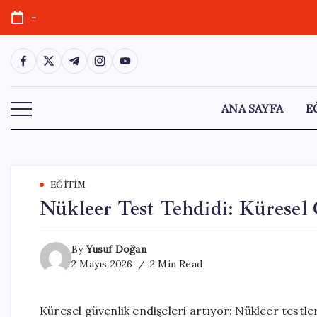
Skip
-
to
content
https://www.facebook.com/
https://twitter.com/
https://t.me/
https://www.instagram.com/
https://youtube.com/
ANA SAYFA
E
EĞITIM
Nükleer Test Tehdidi: Küresel
By
Yusuf Doğan
2 Mayıs 2026
2 Min Read
Küresel güvenlik endişeleri artıyor: Nükleer test