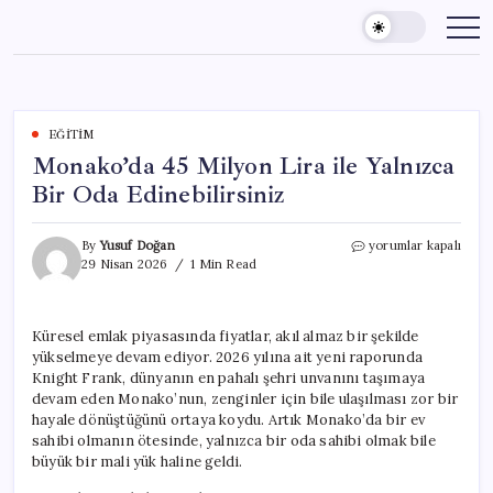
Skip
to
content
EĞITIM
Monako’da 45 Milyon Lira ile Yalnızca
Bir Oda Edinebilirsiniz
Monako’da
By
Yusuf Doğan
yorumlar kapalı
45
29 Nisan 2026
1 Min Read
Milyon
Lira
ile
Küresel emlak piyasasında fiyatlar, akıl almaz bir şekilde
Yalnızca
yükselmeye devam ediyor. 2026 yılına ait yeni raporunda
Bir
Oda
Knight Frank, dünyanın en pahalı şehri unvanını taşımaya
Edinebilirsiniz
devam eden Monako’nun, zenginler için bile ulaşılması zor bir
için
hayale dönüştüğünü ortaya koydu. Artık Monako’da bir ev
sahibi olmanın ötesinde, yalnızca bir oda sahibi olmak bile
büyük bir mali yük haline geldi.