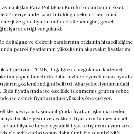
Enflasyon
ına ilişkin Para Politikası Kurulu toplantısının özet
Artış
e 37 seviyesinde sabit tutulduğu belirtilirken, öncü
Belirtileri
e enerji ve gıda fiyatlarından etkileneceğini, genel
Gözlemleniyor
ini işaret ettiği vurgulandı.
için
de doğalgaz ve elektrik zamlarının etkisinin hissedildiğine
sunda petrol fiyatlarının yükselişinin akaryakıt fiyatlarını
r dikkat çekiyor. TCMB, doğalgazda uygulanan kademeli
tüketim yapan hanelerin daha fazla ödeyerek nisan ayında
ışların gözlemlendiğini belirtti. Akaryakıt fiyatlarındaki
or. Gıda fiyatlarında ise özellikle işlenmemiş grupta sebze
ünde ise ekmek fiyatlarındaki yükseliş öne çıkıyor.
ellikle havayolu taşımacılığında fiyat artışlarına neden
sıyla birlikte giyim ve ayakkabı fiyatlarında mevsimsel
ise mobilya ve beyaz eşyadaki fiyat artışlarının yanı sıra
iyle aylık enflasyonun daha ılımlı bir seyir izlediği