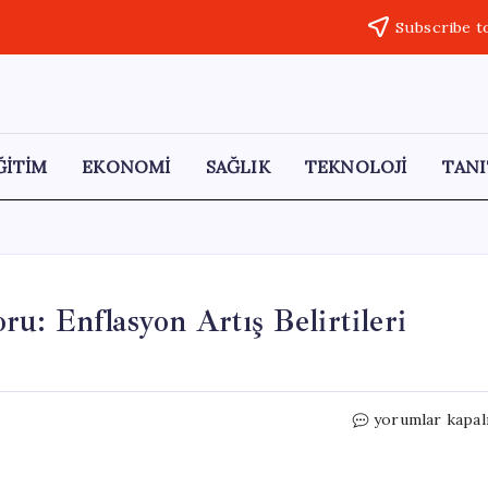
Subscribe t
ĞİTİM
EKONOMİ
SAĞLIK
TEKNOLOJİ
TANI
u: Enflasyon Artış Belirtileri
Merkez
yorumlar kapal
Bankası’nın
Nisan
Raporu: