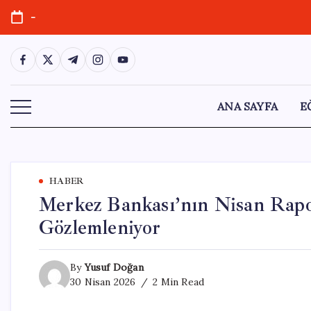
Skip
-
to
content
https://www.facebook.com/
https://twitter.com/
https://t.me/
https://www.instagram.com/
https://youtube.com/
ANA SAYFA
E
HABER
Merkez Bankası’nın Nisan Rapor
Gözlemleniyor
By
Yusuf Doğan
30 Nisan 2026
2 Min Read