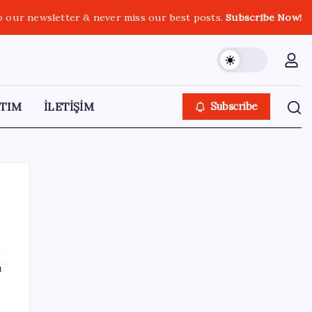
o our newsletter & never miss our best posts.
Subscribe Now!
TIM
İLETİŞİM
Subscribe
SON YAZILAR
ı
TÜİK, güncel internet kullanımı verilerini
paylaştı