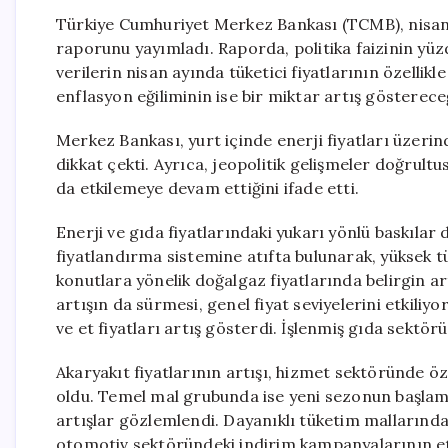
Türkiye Cumhuriyet Merkez Bankası (TCMB), nisan ay
raporunu yayımladı. Raporda, politika faizinin yüzd
verilerin nisan ayında tüketici fiyatlarının özellikl
enflasyon eğiliminin ise bir miktar artış göstereceğ
Merkez Bankası, yurt içinde enerji fiyatları üzerin
dikkat çekti. Ayrıca, jeopolitik gelişmeler doğrultu
da etkilemeye devam ettiğini ifade etti.
Enerji ve gıda fiyatlarındaki yukarı yönlü baskıla
fiyatlandırma sistemine atıfta bulunarak, yüksek 
konutlara yönelik doğalgaz fiyatlarında belirgin art
artışın da sürmesi, genel fiyat seviyelerini etkiliy
ve et fiyatları artış gösterdi. İşlenmiş gıda sektör
Akaryakıt fiyatlarının artışı, hizmet sektöründe öz
oldu. Temel mal grubunda ise yeni sezonun başlama
artışlar gözlemlendi. Dayanıklı tüketim mallarında 
otomotiv sektöründeki indirim kampanyalarının etkis