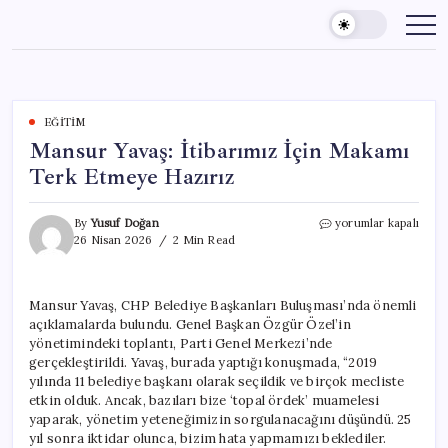
Skip
to
content
EĞITIM
Mansur Yavaş: İtibarımız İçin Makamı
Terk Etmeye Hazırız
Mansur
By
Yusuf Doğan
yorumlar kapalı
Yavaş:
26 Nisan 2026
2 Min Read
İtibarımız
İçin
Makamı
Mansur Yavaş, CHP Belediye Başkanları Buluşması’nda önemli
Terk
açıklamalarda bulundu. Genel Başkan Özgür Özel’in
Etmeye
Hazırız
yönetimindeki toplantı, Parti Genel Merkezi’nde
için
gerçekleştirildi. Yavaş, burada yaptığı konuşmada, “2019
yılında 11 belediye başkanı olarak seçildik ve birçok mecliste
etkin olduk. Ancak, bazıları bize ‘topal ördek’ muamelesi
yaparak, yönetim yeteneğimizin sorgulanacağını düşündü. 25
yıl sonra iktidar olunca, bizim hata yapmamızı beklediler.