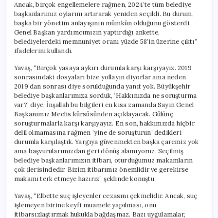
Ancak, birçok engellemelere rağmen, 2024’te tüm belediye
başkanlarımız oylarını artırarak yeniden seçildi. Bu durum,
başka bir yönetim anlayışının mümkün olduğunu gösterdi.
Genel Başkan yardımcımızın yaptırdığı ankette,
belediyelerdeki memnuniyet oranı yüzde 58’in üzerine çıktı”
ifadelerini kullandı.
Yavaş, “Birçok yasaya aykırı durumla karşı karşıyayız. 2019
sonrasındaki dosyaları bize yollayın diyorlar ama neden
2019’dan sonrası diye sorulduğunda yanıt yok. Büyükşehir
belediye başkanlarımıza sorduk, ‘Hakkınızda ne soruşturma
var?’ diye. İnşallah bu bilgileri en kısa zamanda Sayın Genel
Başkanımız Meclis kürsüsünden açıklayacak. Gülünç
soruşturmalarla karşı karşıyayız. En son, hakkımızda hiçbir
delil olmamasına rağmen ‘yine de soruşturun’ dedikleri
durumla karşılaştık. Yargıya güvenmekten başka çaremiz yok
ama başvurularımızdan geri dönüş alamıyoruz. Seçilmiş
belediye başkanlarımızın itibarı, oturduğumuz makamların
çok ilerisindedir. Bizim itibarımız önemlidir ve gerekirse
makamı terk etmeye hazırız” şeklinde konuştu.
Yavaş, “Elbette suç işleyenler cezasını çekmelidir. Ancak, suç
işlemeyen birine keyfi muamele yapılması, onu
itibarsızlaştırmak hukukla bağdaşmaz. Bazı uygulamalar,