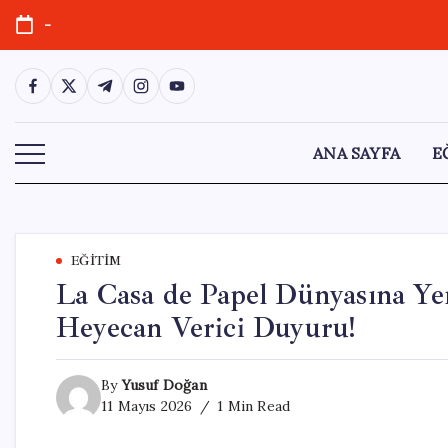
Skip
-
to
content
https://www.facebook.com/
https://twitter.com/
https://t.me/
https://www.instagram.com/
https://youtube.com/
ANA SAYFA
E
EĞITIM
La Casa de Papel Dünyasına Yen
Heyecan Verici Duyuru!
By
Yusuf Doğan
11 Mayıs 2026
1 Min Read