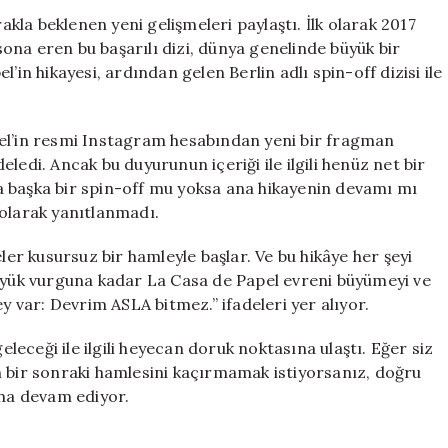
Dünyasına
rakla beklenen yeni gelişmeleri paylaştı. İlk olarak 2017
Yeni
 sona eren bu başarılı dizi, dünya genelinde büyük bir
Bir
’in hikayesi, ardından gelen Berlin adlı spin-off dizisi ile
Dönem
Başlıyor:
Netflix’ten
pel’in resmi Instagram hesabından yeni bir fragman
Heyecan
ledi. Ancak bu duyurunun içeriği ile ilgili henüz net bir
Verici
ksa başka bir spin-off mu yoksa ana hikayenin devamı mı
Duyuru!
için
 olarak yanıtlanmadı.
ler kusursuz bir hamleyle başlar. Ve bu hikâye her şeyi
büyük vurguna kadar La Casa de Papel evreni büyümeyi ve
y var: Devrim ASLA bitmez.” ifadeleri yer alıyor.
eceği ile ilgili heyecan doruk noktasına ulaştı. Eğer siz
n bir sonraki hamlesini kaçırmamak istiyorsanız, doğru
una devam ediyor.