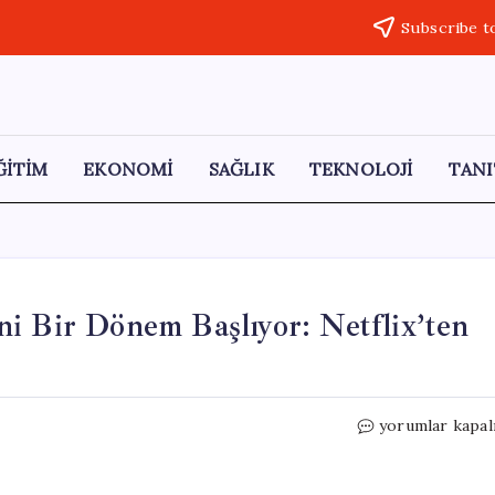
Subscribe t
ĞİTİM
EKONOMİ
SAĞLIK
TEKNOLOJİ
TANI
i Bir Dönem Başlıyor: Netflix’ten
La
yorumlar kapal
Casa
de
Papel