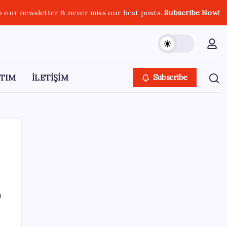
o our newsletter & never miss our best posts.
Subscribe Now!
TIM
İLETİŞİM
Subscribe
SON YAZILAR
ı
TÜİK, güncel internet kullanımı verilerini
paylaştı