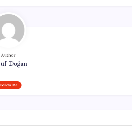
Author
suf Doğan
Follow Me