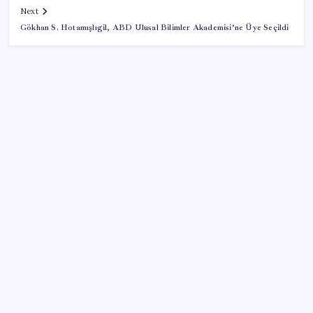
Next
Gökhan S. Hotamışlıgil, ABD Ulusal Bilimler Akademisi’ne Üye Seçildi
SON YAZILAR
Bakan Uraloğlu: 5G abone sayısı 4 ay içerisinde 44,5
milyona ulaştı
Gabar’da yeni rekor! Bakan Bayraktar: Üretimin,
istihdamın ve umudun adresi oldu
BMW sürücülerini çileden çıkardı: Kontağı açan
reklamla karşılaşıyor!