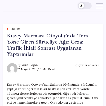
Skip
to
content
EĞITIM
Kuzey Marmara Otoyolu’nda Ters
Yöne Giren Sürücüye Ağır Ceza:
Trafik İhlali Sonrası Uygulanan
Yaptırımlar
Kuzey
By
Yusuf Doğan
yorumlar kapalı
Marmara
12 Mayıs 2026
1 Min Read
Otoyolu’nda
Ters
Yöne
Kuzey Marmara Otoyolu’nun Sakarya bölümünde, sürücünün
Giren
yaptığı korkunç trafik ihlali, herkesi şok etti. Ters yönde
Sürücüye
Ağır
kilometrelerce ilerleyen bir otomobil, diğer sürücülerin
Ceza:
güvenliğini tehlikeye sokarken, jandarma ekipleri durumu fark
Trafik
etti ve hemen harekete geçti. Olay, Akyazı geçişinde
İhlali