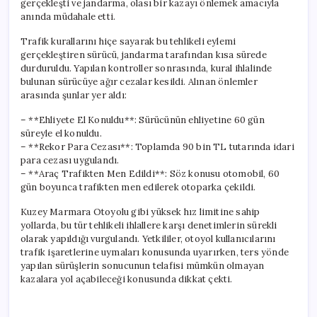
gerçekleşti ve jandarma, olası bir kazayı önlemek amacıyla
Sonrası
anında müdahale etti.
Uygulanan
Yaptırımlar
Trafik kurallarını hiçe sayarak bu tehlikeli eylemi
için
gerçekleştiren sürücü, jandarma tarafından kısa sürede
durduruldu. Yapılan kontroller sonrasında, kural ihlalinde
bulunan sürücüye ağır cezalar kesildi. Alınan önlemler
arasında şunlar yer aldı:
– **Ehliyete El Konuldu**: Sürücünün ehliyetine 60 gün
süreyle el konuldu.
– **Rekor Para Cezası**: Toplamda 90 bin TL tutarında idari
para cezası uygulandı.
– **Araç Trafikten Men Edildi**: Söz konusu otomobil, 60
gün boyunca trafikten men edilerek otoparka çekildi.
Kuzey Marmara Otoyolu gibi yüksek hız limitine sahip
yollarda, bu tür tehlikeli ihlallere karşı denetimlerin sürekli
olarak yapıldığı vurgulandı. Yetkililer, otoyol kullanıcılarını
trafik işaretlerine uymaları konusunda uyarırken, ters yönde
yapılan sürüşlerin sonucunun telafisi mümkün olmayan
kazalara yol açabileceği konusunda dikkat çekti.