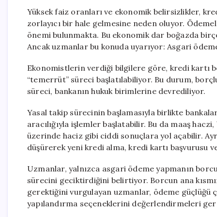
Yüksek faiz oranları ve ekonomik belirsizlikler, kre
zorlayıcı bir hale gelmesine neden oluyor. Ödemel
önemi bulunmakta. Bu ekonomik dar boğazda birçok
Ancak uzmanlar bu konuda uyarıyor: Asgari öde
Ekonomistlerin verdiği bilgilere göre, kredi ka
“temerrüt” süreci başlatılabiliyor. Bu durum, borç
süreci, bankanın hukuk birimlerine devrediliyor.
Yasal takip sürecinin başlamasıyla birlikte bankalar
aracılığıyla işlemler başlatabilir. Bu da maaş hac
üzerinde haciz gibi ciddi sonuçlara yol açabilir. Ayr
düşürerek yeni kredi alma, kredi kartı başvurusu vey
Uzmanlar, yalnızca asgari ödeme yapmanın borcun
sürecini geciktirdiğini belirtiyor. Borcun ana kıs
gerektiğini vurgulayan uzmanlar, ödeme güçlüğü ç
yapılandırma seçeneklerini değerlendirmeleri gerek