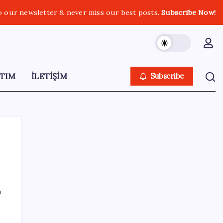
o our newsletter & never miss our best posts.
Subscribe Now!
TIM
İLETİŞİM
Subscribe
SON YAZILAR
ı
Porsche yöneticisinden Volkswagen’e
maliyetleri hızla düşürme çağrısı