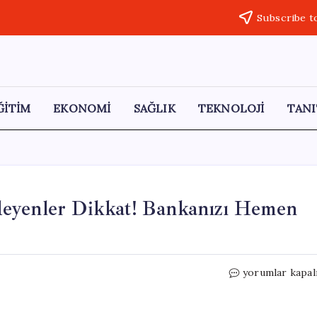
Subscribe t
ĞİTİM
EKONOMİ
SAĞLIK
TEKNOLOJİ
TANI
deyenler Dikkat! Bankanızı Hemen
Kredi
yorumlar kapal
Kartı
Borcunu
Asgari