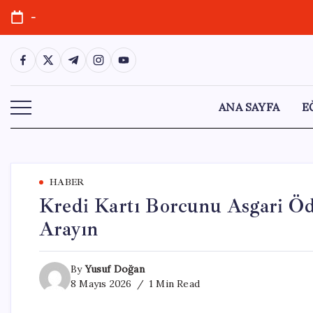
Skip
-
to
content
https://www.facebook.com/
https://twitter.com/
https://t.me/
https://www.instagram.com/
https://youtube.com/
ANA SAYFA
E
HABER
Kredi Kartı Borcunu Asgari Ö
Arayın
By
Yusuf Doğan
8 Mayıs 2026
1 Min Read