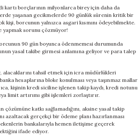
Ödeyenler
di kartı borçlarının milyonlarca birey için daha da
Dikkat!
erde yaşanan gecikmelerde 90 günlük sürenin kritik bir
Bankanızı
 kişi, borcunun yalnızca asgari kısmını ödeyebilmekte.
Hemen
me yapmak sorunu çözmüyor!
Arayın
için
rtı borcunun 90 gün boyunca ödenmemesi durumunda
lunun yasal takibe girmesi anlamına geliyor ve para talep
, alacaklarını tahsil etmek için icra müdürlükleri
zi, banka hesaplarına bloke konulması veya taşınmaz mallar
ıca, kişinin kredi siciline işlenen takip kaydı, kredi notunu
a limit artırımı gibi işlemleri zorlaştırır.
 çözümüne katkı sağlamadığını, aksine yasal takip
mını azaltacak gerçekçi bir ödeme planı hazırlanması
ekenlerin bankalarıyla hemen iletişime geçerek
tiğini ifade ediyor.