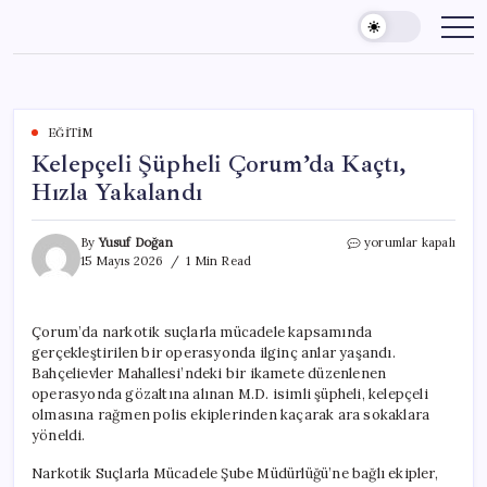
Skip
to
content
EĞITIM
Kelepçeli Şüpheli Çorum’da Kaçtı,
Hızla Yakalandı
Kelepçeli
By
Yusuf Doğan
yorumlar kapalı
Şüpheli
15 Mayıs 2026
1 Min Read
Çorum’da
Kaçtı,
Hızla
Çorum’da narkotik suçlarla mücadele kapsamında
Yakalandı
gerçekleştirilen bir operasyonda ilginç anlar yaşandı.
için
Bahçelievler Mahallesi’ndeki bir ikamete düzenlenen
operasyonda gözaltına alınan M.D. isimli şüpheli, kelepçeli
olmasına rağmen polis ekiplerinden kaçarak ara sokaklara
yöneldi.
Narkotik Suçlarla Mücadele Şube Müdürlüğü’ne bağlı ekipler,