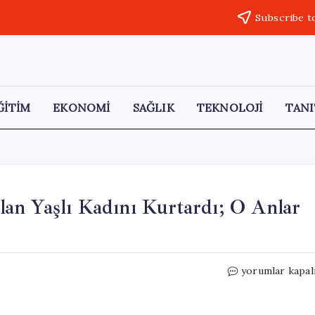
Subscribe t
ĞİTİM
EKONOMİ
SAĞLIK
TEKNOLOJİ
TANI
an Yaşlı Kadını Kurtardı; O Anlar
Jandarma,
yorumlar kapal
Yangında
Mahsur
Kalan