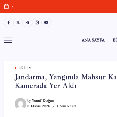
Skip
-
to
content
https://www.facebook.com/
https://twitter.com/
https://t.me/
https://www.instagram.com/
https://youtube.com/
ANA SAYFA
E
EĞITIM
Jandarma, Yangında Mahsur Kal
Kamerada Yer Aldı
By
Yusuf Doğan
11 Mayıs 2026
1 Min Read