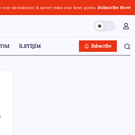
o our newsletter & never miss our best posts.
Subscribe Now!
TIM
İLETİŞİM
Subscribe
SON YAZILAR
ı
TÜİK, güncel internet kullanımı verilerini
paylaştı