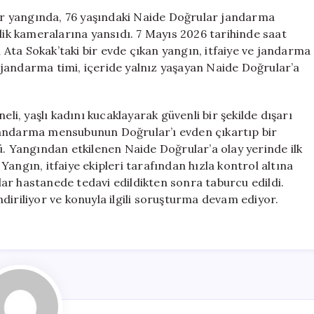
Yaşlı
r yangında, 76 yaşındaki Naide Doğrular jandarma
Kadını
nlik kameralarına yansıdı. 7 Mayıs 2026 tarihinde saat
Kurtardı;
Ata Sokak’taki bir evde çıkan yangın, itfaiye ve jandarma
O
an jandarma timi, içeride yalnız yaşayan Naide Doğrular’a
Anlar
Kamerada
Yer
, yaşlı kadını kucaklayarak güvenli bir şekilde dışarı
Aldı
jandarma mensubunun Doğrular’ı evden çıkartıp bir
için
ü. Yangından etkilenen Naide Doğrular’a olay yerinde ilk
angın, itfaiye ekipleri tarafından hızla kontrol altına
ar hastanede tedavi edildikten sonra taburcu edildi.
diriliyor ve konuyla ilgili soruşturma devam ediyor.