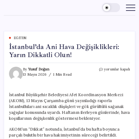
Skip
to
content
EĞITIM
İstanbul’da Ani Hava Değişiklikleri:
Yarın Dikkatli Olun!
İstanbul’da
By
Yusuf Doğan
yorumlar kapalı
Ani
13 Mayıs 2026
1 Min Read
Hava
Değişiklikleri:
Yarın
İstanbul Büyükşehir Belediyesi Afet Koordinasyon Merkezi
Dikkatli
(AKOM), 13 Mayıs Çarşamba günü yayınladığı raporla
Olun!
için
İstanbulluları ani sıcaklık düşüşleri ve gök gürültülü sağanak
yağışlar konusunda uyardı. Haftanın ilerleyen günlerinde, hava
koşullarının değişkenlik göstermesi bekleniyor.
AKOM’un “Dikkat” notunda, İstanbul’da bu hafta boyunca
parçalı bulutlu bir hava hakimiyetinin süreceği belirtildi.