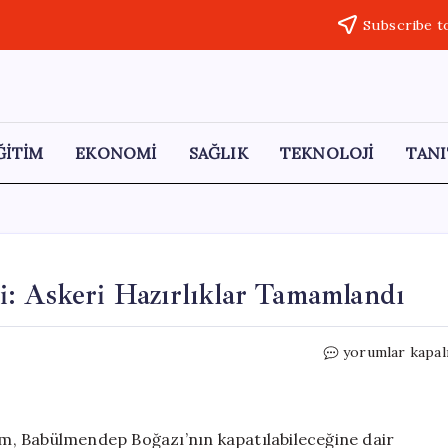
Subscribe t
ĞİTİM
EKONOMİ
SAĞLIK
TEKNOLOJİ
TANI
: Askeri Hazırlıklar Tamamlandı
İran’dan
yorumlar kapal
Boğaz
Kapatma
Tehditi:
Askeri
lim, Babülmendep Boğazı’nın kapatılabileceğine dair