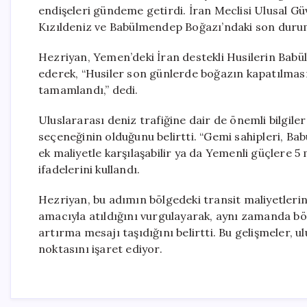
endişeleri gündeme getirdi. İran Meclisi Ulusal Güv
Kızıldeniz ve Babülmendep Boğazı’ndaki son durum
Hezriyan, Yemen’deki İran destekli Husilerin Babülm
ederek, “Husiler son günlerde boğazın kapatılması 
tamamlandı,” dedi.
Uluslararası deniz trafiğine dair de önemli bilgile
seçeneğinin olduğunu belirtti. “Gemi sahipleri, Ba
ek maliyetle karşılaşabilir ya da Yemenli güçlere 5 m
ifadelerini kullandı.
Hezriyan, bu adımın bölgedeki transit maliyetlerin
amacıyla atıldığını vurgulayarak, aynı zamanda böl
artırma mesajı taşıdığını belirtti. Bu gelişmeler, u
noktasını işaret ediyor.