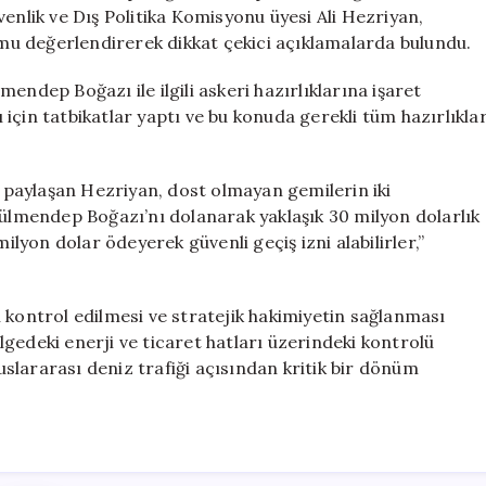
Hazırlıklar
enlik ve Dış Politika Komisyonu üyesi Ali Hezriyan,
Tamamlandı
u değerlendirerek dikkat çekici açıklamalarda bulundu.
için
endep Boğazı ile ilgili askeri hazırlıklarına işaret
için tatbikatlar yaptı ve bu konuda gerekli tüm hazırlıkla
r paylaşan Hezriyan, dost olmayan gemilerin iki
bülmendep Boğazı’nı dolanarak yaklaşık 30 milyon dolarlık
ilyon dolar ödeyerek güvenli geçiş izni alabilirler,”
 kontrol edilmesi ve stratejik hakimiyetin sağlanması
gedeki enerji ve ticaret hatları üzerindeki kontrolü
luslararası deniz trafiği açısından kritik bir dönüm