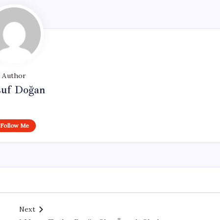
Author
suf Doğan
Follow Me
Next