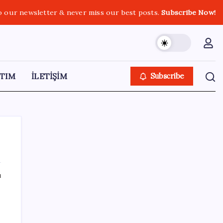
o our newsletter & never miss our best posts.
Subscribe Now!
TIM
İLETİŞİM
Subscribe
ı
SON YAZILAR
OpenAI’ın İlk Cihazı için Fiyat ve Tasarım
Belli Oldu