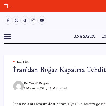
Skip
-
to
content
https://www.facebook.com/
https://twitter.com/
https://t.me/
https://www.instagram.com/
https://youtube.com/
ANA SAYFA
E
EĞITIM
İran’dan Boğaz Kapatma Tehditi
By
Yusuf Doğan
1 Mayıs 2026
1 Min Read
İran ve ABD arasındaki artan siyasi ve askeri geri