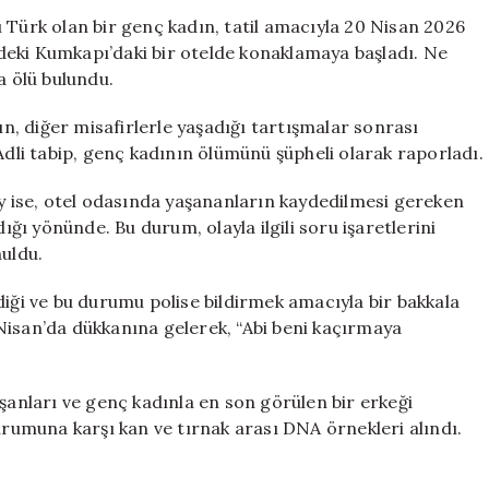
Turistin
 Türk olan bir genç kadın, tatil amacıyla 20 Nisan 2026
Ölümü:
indeki Kumkapı’daki bir otelde konaklamaya başladı. Ne
İntihar
a ölü bulundu.
mı,
Cinayet
ın, diğer misafirlerle yaşadığı tartışmalar sonrası
mi?
Adli tabip, genç kadının ölümünü şüpheli olarak raporladı.
için
ay ise, otel odasında yaşananların kaydedilmesi gereken
ı yönünde. Bu durum, olayla ilgili soru işaretlerini
nuldu.
diği ve bu durumu polise bildirmek amacıyla bir bakkala
1 Nisan’da dükkanına gelerek, “Abi beni kaçırmaya
ışanları ve genç kadınla en son görülen bir erkeği
durumuna karşı kan ve tırnak arası DNA örnekleri alındı.