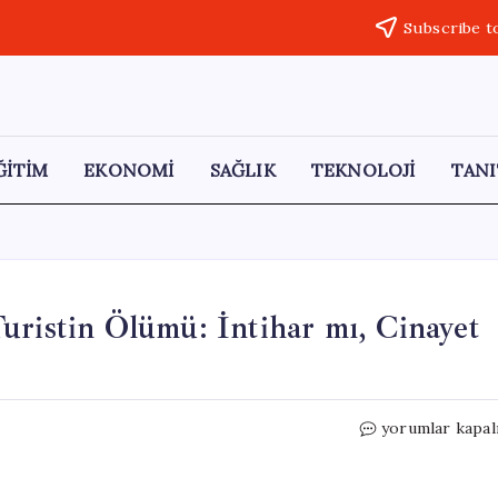
Subscribe t
ĞİTİM
EKONOMİ
SAĞLIK
TEKNOLOJİ
TANI
uristin Ölümü: İntihar mı, Cinayet
Fatih’te
yorumlar kapal
Otel
Odasında
Alman