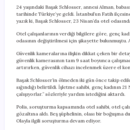
24 yaşındaki Başak Schlosser, annesi Alman, babası
tarihinde Türkiye’ye geldi. İstanbul’un Fatih ilçes
yazık ki, Başak Schlosser, 23 Nisan’da otel odasınd
Otel çalışanlarının verdiği bilgilere göre, genç kad
odasının değiştirilmesi için şikayette bulunmuştu. 
Güvenlik kameralarına ilişkin dikkat çeken bir det
güvenlik kamerasının tam 9 saat boyunca çalışmadığ
artırırken, güvenlik cihazı incelenmek üzere el ko
Başak Schlosser’in ölmeden iki gün önce takip edil
sığındığı belirtildi. İşletme sahibi, genç kadının 2
çalışıyorlar.” sözleriyle yardım istediğini aktardı.
Polis, soruşturma kapsamında otel sahibi, otel çal
gözaltına aldı. Beş şüphelinin, olası bir boğuşma 
Olayla ilgili soruşturma devam ediyor.