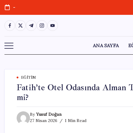
Skip
-
to
content
https://www.facebook.com/
https://twitter.com/
https://t.me/
https://www.instagram.com/
https://youtube.com/
ANA SAYFA
E
EĞITIM
Fatih’te Otel Odasında Alman T
mi?
By
Yusuf Doğan
27 Nisan 2026
1 Min Read