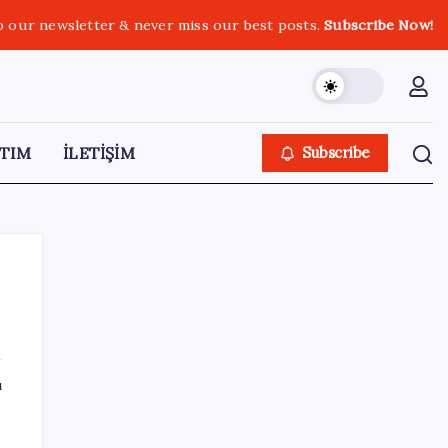
o our newsletter & never miss our best posts.
Subscribe Now!
TIM
İLETİŞİM
Subscribe
SON YAZILAR
ı
Porsche yöneticisinden Volkswagen’e
maliyetleri hızla düşürme çağrısı