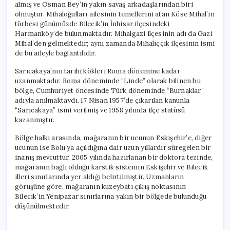
almış ve Osman Bey’in yakın savaş arkadaşlarından biri
olmuştur. Mihaloğulları ailesinin temellerini atan Köse Mihal’in
türbesi günümüzde Bilecik’in İnhisar ilçesindeki
Harmanköy’de bulunmaktadır. Mihalgazi ilçesinin adı da Gazi
Mihal’den gelmektedir; aynı zamanda Mihalıççık ilçesinin ismi
de bu aileyle bağlantılıdır.
Sarıcakaya’nın tarihi kökleri Roma dönemine kadar
uzanmaktadır. Roma döneminde “Linde” olarak bilinen bu
bölge, Cumhuriyet öncesinde Türk döneminde “Burnaklar”
adıyla anılmaktaydı. 17 Nisan 1957’de çıkarılan kanunla
“Sarıcakaya” ismi verilmiş ve 1958 yılında ilçe statüsü
kazanmıştır.
Bölge halkı arasında, mağaranın bir ucunun Eskişehir’e, diğer
ucunun ise Bolu’ya açıldığına dair uzun yıllardır süregelen bir
inanış mevcuttur. 2005 yılında hazırlanan bir doktora tezinde,
mağaranın bağlı olduğu karstik sistemin Eskişehir ve Bilecik
illeri sınırlarında yer aldığı belirtilmiştir. Uzmanların
görüşüne göre, mağaranın kuzeybatı çıkış noktasının
Bilecik’in Yenipazar sınırlarına yakın bir bölgede bulunduğu
düşünülmektedir.