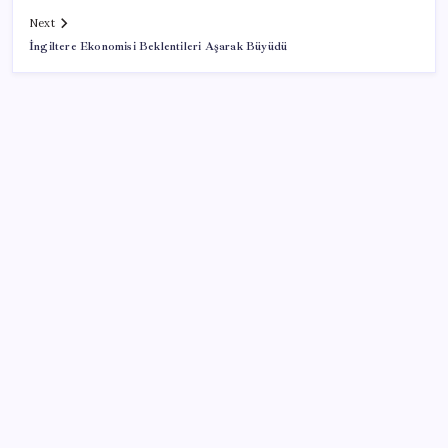
Next
İngiltere Ekonomisi Beklentileri Aşarak Büyüdü
SON YAZILAR
Porsche yöneticisinden Volkswagen’e maliyetleri
hızla düşürme çağrısı
TBMM Adalet Komisyonu’nda ‘süreç yasası’
gerginliği: İzdiham yaşandı, ezilme tehlikesi
geçirdiler!
ASELSAN, Avrupa’nın En Büyük Hava Savunma Tesisi