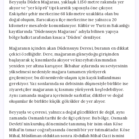
Beyyayla Düden Mağarası, yaklaşık 1.150 metre rakımda yer
alıyor ve “yer köprü” tipi karstik yapısıyla öne çıkıyor.
Eskişehir şehir merkezine 68 kilometre uzaklıkta olan bu
doğal oluşum, Sarıcakaya ilçe merkezine ise yalnızca 20
kilometre mesafede konumlanıyor. Kültür ve Turizm Bakanlığı
kayıtlarında “Düdensuyu Mağarası” adıyla bilinen yapıya
bölge halkı tarafından kısaca “Düden” deniliyor.
Mağaranın içinden akan Düdensuyu Deresi, buranın en dikkat
çekici özelliğidir. Dere, mağaranın güneydoğu girişinden
başlayarak iç kısımlarda akıyor ve kuzeybatı kısmından
yeniden yer altına karışıyor. İlkbahar aylarında su seviyesinin
yükselmesi nedeniyle mağara tamamen yürüyerek
geçilemiyor; bu dönemlerde ulaşım için kayık kullanılması
gerekiyor. Yaz sonlarında su debisinin düşmesiyle birlikte ise
ziyaretçiler mağaranın iç kısmını yürüyerek keşfedebiliyor.
Aynı zamanda mağara içerisinde sarkıtlar, dikitler ve doğal
oluşumlar ile birlikte küçük gölcükler de yer alıyor.
Beyyayla ve çevresi, yalnızca doğal güzellikleri ile değil, aynı
zamanda Osmanlı tarihi ile de ilgi çekiyor. Bu bölge, Osmanlı
Devleti’nin kuruluş döneminde tanınmış bir isim olan Köse
Mihal’in tımar coğrafyasında önemli bir yer tutmaktadır. Köse
Mihal, Müslüman olduktan sonra Abdullah Mihal Gazi ismini