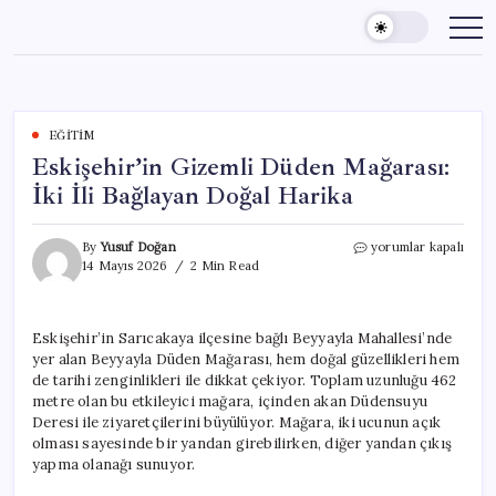
Skip
to
content
EĞITIM
Eskişehir’in Gizemli Düden Mağarası:
İki İli Bağlayan Doğal Harika
Eskişehir’in
By
Yusuf Doğan
yorumlar kapalı
Gizemli
14 Mayıs 2026
2 Min Read
Düden
Mağarası:
İki
Eskişehir’in Sarıcakaya ilçesine bağlı Beyyayla Mahallesi’nde
İli
yer alan Beyyayla Düden Mağarası, hem doğal güzellikleri hem
Bağlayan
Doğal
de tarihi zenginlikleri ile dikkat çekiyor. Toplam uzunluğu 462
Harika
metre olan bu etkileyici mağara, içinden akan Düdensuyu
için
Deresi ile ziyaretçilerini büyülüyor. Mağara, iki ucunun açık
olması sayesinde bir yandan girebilirken, diğer yandan çıkış
yapma olanağı sunuyor.