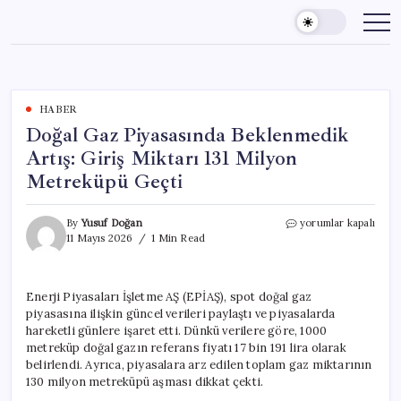
Skip
to
content
HABER
Doğal Gaz Piyasasında Beklenmedik
Artış: Giriş Miktarı 131 Milyon
Metreküpü Geçti
Doğal
By
Yusuf Doğan
yorumlar kapalı
Gaz
11 Mayıs 2026
1 Min Read
Piyasasında
Beklenmedik
Artış:
Enerji Piyasaları İşletme AŞ (EPİAŞ), spot doğal gaz
Giriş
piyasasına ilişkin güncel verileri paylaştı ve piyasalarda
Miktarı
131
hareketli günlere işaret etti. Dünkü verilere göre, 1000
Milyon
metreküp doğal gazın referans fiyatı 17 bin 191 lira olarak
Metreküpü
belirlendi. Ayrıca, piyasalara arz edilen toplam gaz miktarının
Geçti
130 milyon metreküpü aşması dikkat çekti.
için