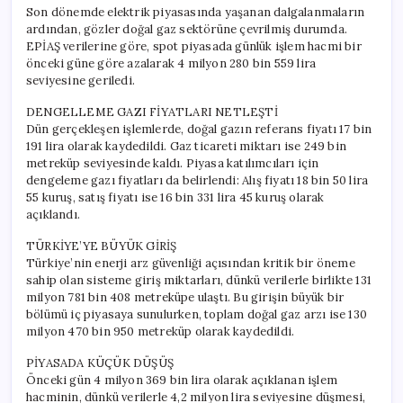
Son dönemde elektrik piyasasında yaşanan dalgalanmaların
ardından, gözler doğal gaz sektörüne çevrilmiş durumda.
EPİAŞ verilerine göre, spot piyasada günlük işlem hacmi bir
önceki güne göre azalarak 4 milyon 280 bin 559 lira
seviyesine geriledi.
DENGELLEME GAZI FİYATLARI NETLEŞTİ
Dün gerçekleşen işlemlerde, doğal gazın referans fiyatı 17 bin
191 lira olarak kaydedildi. Gaz ticareti miktarı ise 249 bin
metreküp seviyesinde kaldı. Piyasa katılımcıları için
dengeleme gazı fiyatları da belirlendi: Alış fiyatı 18 bin 50 lira
55 kuruş, satış fiyatı ise 16 bin 331 lira 45 kuruş olarak
açıklandı.
TÜRKİYE’YE BÜYÜK GİRİŞ
Türkiye’nin enerji arz güvenliği açısından kritik bir öneme
sahip olan sisteme giriş miktarları, dünkü verilerle birlikte 131
milyon 781 bin 408 metreküpe ulaştı. Bu girişin büyük bir
bölümü iç piyasaya sunulurken, toplam doğal gaz arzı ise 130
milyon 470 bin 950 metreküp olarak kaydedildi.
PİYASADA KÜÇÜK DÜŞÜŞ
Önceki gün 4 milyon 369 bin lira olarak açıklanan işlem
hacminin, dünkü verilerle 4,2 milyon lira seviyesine düşmesi,