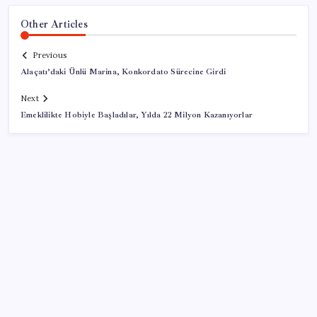
Other Articles
Previous
Alaçatı’daki Ünlü Marina, Konkordato Sürecine Girdi
Next
Emeklilikte Hobiyle Başladılar, Yılda 22 Milyon Kazanıyorlar
SON YAZILAR
İçeride TMO desteği, dışarıda ‘Karadeniz’ krizi fiyatı