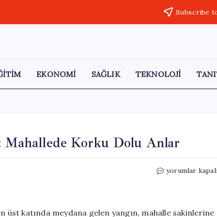
Subscribe t
ĞİTİM
EKONOMİ
SAĞLIK
TEKNOLOJİ
TANI
n: Mahallede Korku Dolu Anlar
Bursa’da
yorumlar kapal
6
Katlı
Binada
Yangın:
 en üst katında meydana gelen yangın, mahalle sakinlerine