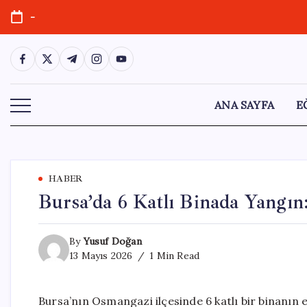
Skip
-
to
content
https://www.facebook.com/
https://twitter.com/
https://t.me/
https://www.instagram.com/
https://youtube.com/
ANA SAYFA
E
HABER
Bursa’da 6 Katlı Binada Yangı
By
Yusuf Doğan
13 Mayıs 2026
1 Min Read
Bursa’nın Osmangazi ilçesinde 6 katlı bir binanın