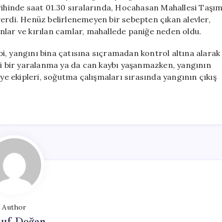
Mahallede
arihinde saat 01.30 sıralarında, Hocahasan Mahallesi Taşı
Korku
verdi. Henüz belirlenemeyen bir sebepten çıkan alevler,
Dolu
nlar ve kırılan camlar, mahallede paniğe neden oldu.
Anlar
için
ibi, yangını bina çatısına sıçramadan kontrol altına alarak
 bir yaralanma ya da can kaybı yaşanmazken, yangının
iye ekipleri, soğutma çalışmaları sırasında yangının çıkış
Author
suf Doğan