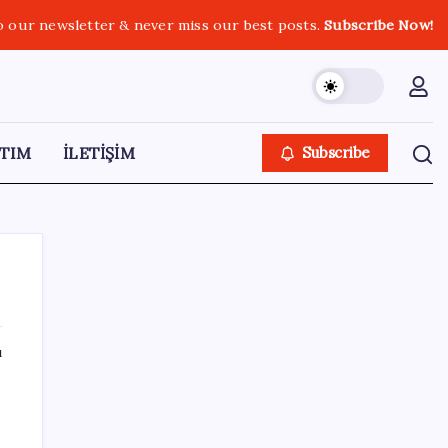
o our newsletter & never miss our best posts.
Subscribe Now!
TIM
İLETİŞİM
Subscribe
ı
SON YAZILAR
TÜİK, güncel internet kullanımı verilerini
paylaştı