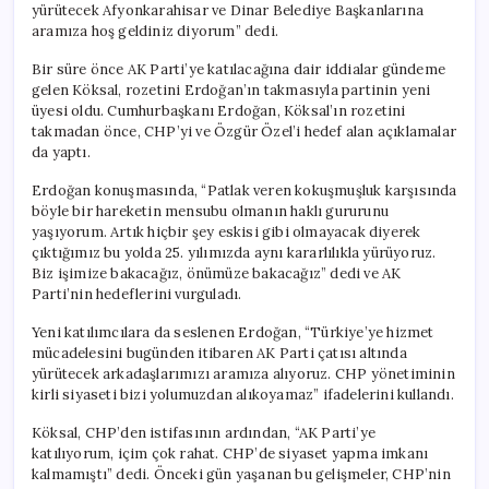
yürütecek Afyonkarahisar ve Dinar Belediye Başkanlarına
aramıza hoş geldiniz diyorum” dedi.
Bir süre önce AK Parti’ye katılacağına dair iddialar gündeme
gelen Köksal, rozetini Erdoğan’ın takmasıyla partinin yeni
üyesi oldu. Cumhurbaşkanı Erdoğan, Köksal’ın rozetini
takmadan önce, CHP’yi ve Özgür Özel’i hedef alan açıklamalar
da yaptı.
Erdoğan konuşmasında, “Patlak veren kokuşmuşluk karşısında
böyle bir hareketin mensubu olmanın haklı gururunu
yaşıyorum. Artık hiçbir şey eskisi gibi olmayacak diyerek
çıktığımız bu yolda 25. yılımızda aynı kararlılıkla yürüyoruz.
Biz işimize bakacağız, önümüze bakacağız” dedi ve AK
Parti’nin hedeflerini vurguladı.
Yeni katılımcılara da seslenen Erdoğan, “Türkiye’ye hizmet
mücadelesini bugünden itibaren AK Parti çatısı altında
yürütecek arkadaşlarımızı aramıza alıyoruz. CHP yönetiminin
kirli siyaseti bizi yolumuzdan alıkoyamaz” ifadelerini kullandı.
Köksal, CHP’den istifasının ardından, “AK Parti’ye
katılıyorum, içim çok rahat. CHP’de siyaset yapma imkanı
kalmamıştı” dedi. Önceki gün yaşanan bu gelişmeler, CHP’nin