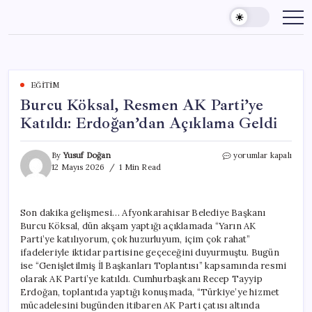
Skip
to
content
EĞITIM
Burcu Köksal, Resmen AK Parti’ye
Katıldı: Erdoğan’dan Açıklama Geldi
Burcu
By
Yusuf Doğan
yorumlar kapalı
Köksal,
12 Mayıs 2026
1 Min Read
Resmen
AK
Parti’ye
Son dakika gelişmesi… Afyonkarahisar Belediye Başkanı
Katıldı:
Burcu Köksal, dün akşam yaptığı açıklamada “Yarın AK
Erdoğan’dan
Açıklama
Parti’ye katılıyorum, çok huzurluyum, içim çok rahat”
Geldi
ifadeleriyle iktidar partisine geçeceğini duyurmuştu. Bugün
için
ise “Genişletilmiş İl Başkanları Toplantısı” kapsamında resmi
olarak AK Parti’ye katıldı. Cumhurbaşkanı Recep Tayyip
Erdoğan, toplantıda yaptığı konuşmada, “Türkiye’ye hizmet
mücadelesini bugünden itibaren AK Parti çatısı altında