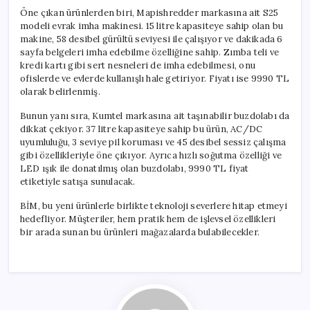
için
Öne çıkan ürünlerden biri, Mapishredder markasına ait S25
modeli evrak imha makinesi. 15 litre kapasiteye sahip olan bu
makine, 58 desibel gürültü seviyesi ile çalışıyor ve dakikada 6
sayfa belgeleri imha edebilme özelliğine sahip. Zımba teli ve
kredi kartı gibi sert nesneleri de imha edebilmesi, onu
ofislerde ve evlerde kullanışlı hale getiriyor. Fiyatı ise 9990 TL
olarak belirlenmiş.
Bunun yanı sıra, Kumtel markasına ait taşınabilir buzdolabı da
dikkat çekiyor. 37 litre kapasiteye sahip bu ürün, AC/DC
uyumluluğu, 3 seviye pil koruması ve 45 desibel sessiz çalışma
gibi özellikleriyle öne çıkıyor. Ayrıca hızlı soğutma özelliği ve
LED ışık ile donatılmış olan buzdolabı, 9990 TL fiyat
etiketiyle satışa sunulacak.
BİM, bu yeni ürünlerle birlikte teknoloji severlere hitap etmeyi
hedefliyor. Müşteriler, hem pratik hem de işlevsel özellikleri
bir arada sunan bu ürünleri mağazalarda bulabilecekler.