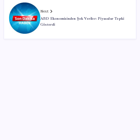
Next
ABD Ekonomisinden Şok Veriler: Piyasalar Tepki
Gösterdi
SON YAZILAR
TÜİK, güncel internet kullanımı verilerini paylaştı
TMO fındık alım fiyatlarını açıkladı
ABD’den Türk zeytinyağına vergi engeli:
İhracatçılardan acil çağrı