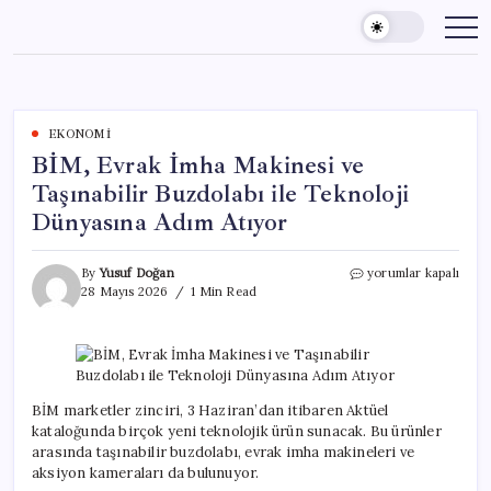
Skip
to
content
EKONOMI
BİM, Evrak İmha Makinesi ve
Taşınabilir Buzdolabı ile Teknoloji
Dünyasına Adım Atıyor
BİM,
By
Yusuf Doğan
yorumlar kapalı
Evrak
28 Mayıs 2026
1 Min Read
İmha
Makinesi
ve
Taşınabilir
Buzdolabı
ile
BİM marketler zinciri, 3 Haziran’dan itibaren Aktüel
Teknoloji
kataloğunda birçok yeni teknolojik ürün sunacak. Bu ürünler
Dünyasına
arasında taşınabilir buzdolabı, evrak imha makineleri ve
Adım
aksiyon kameraları da bulunuyor.
Atıyor