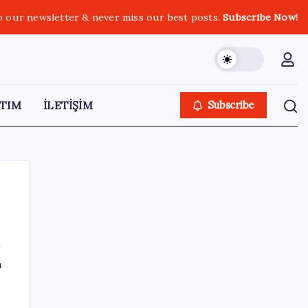
o our newsletter & never miss our best posts.
Subscribe Now!
TIM
İLETİŞİM
Subscribe
SON YAZILAR
ı
BMW sürücülerini çileden çıkardı: Kontağı
açan reklamla karşılaşıyor!