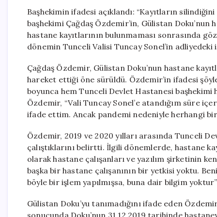
Başhekimin ifadesi açıklandı: “Kayıtların silindiği
başhekimi Çağdaş Özdemir’in, Gülistan Doku’nun h
hastane kayıtlarının bulunmaması sonrasında gözalt
dönemin Tunceli Valisi Tuncay Sonel’in adliyedeki 
Çağdaş Özdemir, Gülistan Doku’nun hastane kayıtl
hareket ettiği öne sürüldü. Özdemir’in ifadesi şöyl
boyunca hem Tunceli Devlet Hastanesi başhekimi he
Özdemir, “Vali Tuncay Sonel’e atandığım süre içer
ifade ettim. Ancak pandemi nedeniyle herhangi bir 
Özdemir, 2019 ve 2020 yılları arasında Tunceli Devl
çalıştıklarını belirtti. İlgili dönemlerde, hastane ka
olarak hastane çalışanları ve yazılım şirketinin k
başka bir hastane çalışanının bir yetkisi yoktu. 
böyle bir işlem yapılmışsa, buna dair bilgim yoktur”
Gülistan Doku’yu tanımadığını ifade eden Özdemir,
sonucunda Doku’nun 31.12.2019 tarihinde hastaneye