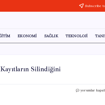
Subscribe t
ĞİTİM
EKONOMİ
SAĞLIK
TEKNOLOJİ
TANI
Kayıtların Silindiğini
Başhekimin
yorumlar kapal
İfadesi
Açıklandı:
“Kayıtların