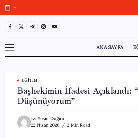
Skip
-
to
content
https://www.facebook.com/
https://twitter.com/
https://t.me/
https://www.instagram.com/
https://youtube.com/
ANA SAYFA
E
EĞITIM
Başhekimin İfadesi Açıklandı: “
Düşünüyorum”
By
Yusuf Doğan
22 Nisan 2026
2 Min Read