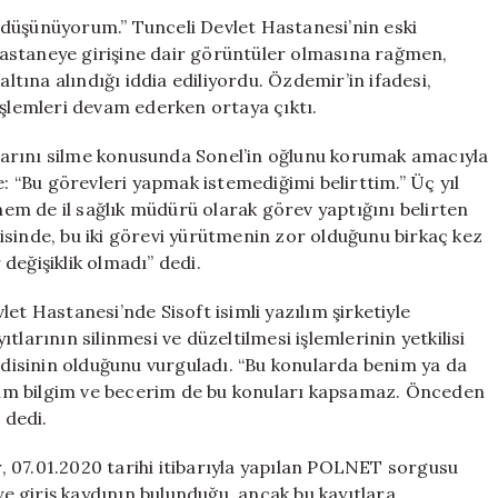
Silindiğini
ni düşünüyorum.” Tunceli Devlet Hastanesi’nin eski
Düşünüyorum”
astaneye girişine dair görüntüler olmasına rağmen,
için
ına alındığı iddia ediliyordu. Özdemir’in ifadesi,
işlemleri devam ederken ortaya çıktı.
arını silme konusunda Sonel’in oğlunu korumak amacıyla
e: “Bu görevleri yapmak istemediğimi belirttim.” Üç yıl
m de il sağlık müdürü olarak görev yaptığını belirten
isinde, bu iki görevi yürütmenin zor olduğunu birkaç kez
değişiklik olmadı” dedi.
et Hastanesi’nde Sisoft isimli yazılım şirketiyle
yıtlarının silinmesi ve düzeltilmesi işlemlerinin yetkilisi
endisinin olduğunu vurguladı. “Bu konularda benim ya da
Benim bilgim ve becerim de bu konuları kapsamaz. Önceden
 dedi.
 07.01.2020 tarihi itibarıyla yapılan POLNET sorgusu
 giriş kaydının bulunduğu, ancak bu kayıtlara