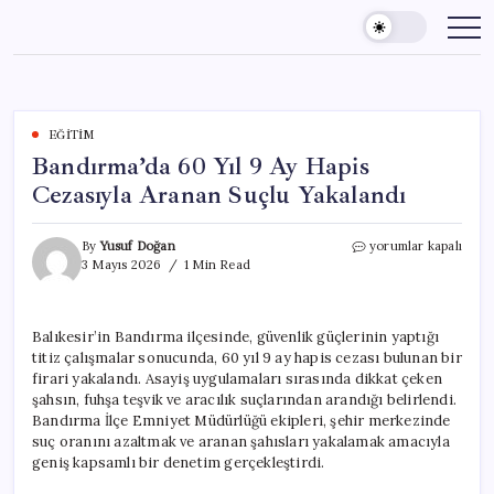
Skip
to
content
EĞITIM
Bandırma’da 60 Yıl 9 Ay Hapis
Cezasıyla Aranan Suçlu Yakalandı
Bandırma’da
By
Yusuf Doğan
yorumlar kapalı
60
3 Mayıs 2026
1 Min Read
Yıl
9
Ay
Balıkesir’in Bandırma ilçesinde, güvenlik güçlerinin yaptığı
Hapis
titiz çalışmalar sonucunda, 60 yıl 9 ay hapis cezası bulunan bir
Cezasıyla
Aranan
firari yakalandı. Asayiş uygulamaları sırasında dikkat çeken
Suçlu
şahsın, fuhşa teşvik ve aracılık suçlarından arandığı belirlendi.
Yakalandı
Bandırma İlçe Emniyet Müdürlüğü ekipleri, şehir merkezinde
için
suç oranını azaltmak ve aranan şahısları yakalamak amacıyla
geniş kapsamlı bir denetim gerçekleştirdi.