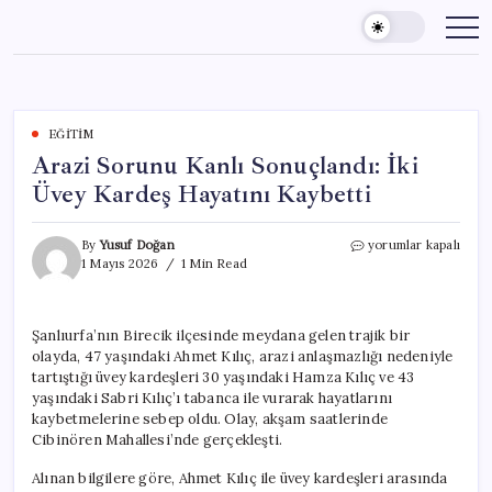
Skip
to
content
EĞITIM
Arazi Sorunu Kanlı Sonuçlandı: İki
Üvey Kardeş Hayatını Kaybetti
Arazi
By
Yusuf Doğan
yorumlar kapalı
Sorunu
1 Mayıs 2026
1 Min Read
Kanlı
Sonuçlandı:
İki
Şanlıurfa’nın Birecik ilçesinde meydana gelen trajik bir
Üvey
olayda, 47 yaşındaki Ahmet Kılıç, arazi anlaşmazlığı nedeniyle
Kardeş
Hayatını
tartıştığı üvey kardeşleri 30 yaşındaki Hamza Kılıç ve 43
Kaybetti
yaşındaki Sabri Kılıç’ı tabanca ile vurarak hayatlarını
için
kaybetmelerine sebep oldu. Olay, akşam saatlerinde
Cibinören Mahallesi’nde gerçekleşti.
Alınan bilgilere göre, Ahmet Kılıç ile üvey kardeşleri arasında