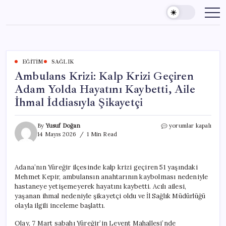
Skip
to
content
EĞITIM
SAĞLIK
Ambulans Krizi: Kalp Krizi Geçiren
Adam Yolda Hayatını Kaybetti, Aile
İhmal İddiasıyla Şikayetçi
Ambulans
By
Yusuf Doğan
yorumlar kapalı
Krizi:
14 Mayıs 2026
1 Min Read
Kalp
Krizi
Geçiren
Adana’nın Yüreğir ilçesinde kalp krizi geçiren 51 yaşındaki
Adam
Mehmet Kepir, ambulansın anahtarının kaybolması nedeniyle
Yolda
Hayatını
hastaneye yetişemeyerek hayatını kaybetti. Acılı ailesi,
Kaybetti,
yaşanan ihmal nedeniyle şikayetçi oldu ve İl Sağlık Müdürlüğü
Aile
olayla ilgili inceleme başlattı.
İhmal
İddiasıyla
Olay, 7 Mart sabahı Yüreğir’in Levent Mahallesi’nde