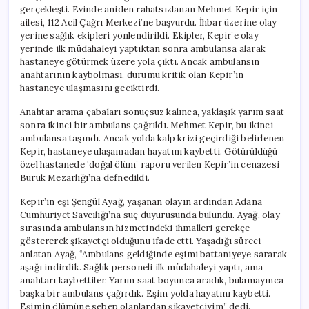
Şikayetçi
gerçekleşti. Evinde aniden rahatsızlanan Mehmet Kepir için
için
ailesi, 112 Acil Çağrı Merkezi’ne başvurdu. İhbar üzerine olay
yerine sağlık ekipleri yönlendirildi. Ekipler, Kepir’e olay
yerinde ilk müdahaleyi yaptıktan sonra ambulansa alarak
hastaneye götürmek üzere yola çıktı. Ancak ambulansın
anahtarının kaybolması, durumu kritik olan Kepir’in
hastaneye ulaşmasını geciktirdi.
Anahtar arama çabaları sonuçsuz kalınca, yaklaşık yarım saat
sonra ikinci bir ambulans çağrıldı. Mehmet Kepir, bu ikinci
ambulansa taşındı. Ancak yolda kalp krizi geçirdiği belirlenen
Kepir, hastaneye ulaşamadan hayatını kaybetti. Götürüldüğü
özel hastanede ‘doğal ölüm’ raporu verilen Kepir’in cenazesi
Buruk Mezarlığı’na defnedildi.
Kepir’in eşi Şengül Ayağ, yaşanan olayın ardından Adana
Cumhuriyet Savcılığı’na suç duyurusunda bulundu. Ayağ, olay
sırasında ambulansın hizmetindeki ihmalleri gerekçe
göstererek şikayetçi olduğunu ifade etti. Yaşadığı süreci
anlatan Ayağ, “Ambulans geldiğinde eşimi battaniyeye sararak
aşağı indirdik. Sağlık personeli ilk müdahaleyi yaptı, ama
anahtarı kaybettiler. Yarım saat boyunca aradık, bulamayınca
başka bir ambulans çağırdık. Eşim yolda hayatını kaybetti.
Eşimin ölümüne sebep olanlardan şikayetçiyim” dedi.