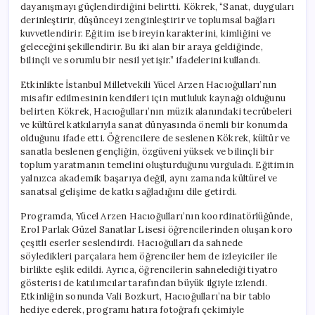
dayanışmayı güçlendirdiğini belirtti. Kökrek, “Sanat, duyguları
derinleştirir, düşünceyi zenginleştirir ve toplumsal bağları
kuvvetlendirir. Eğitim ise bireyin karakterini, kimliğini ve
geleceğini şekillendirir. Bu iki alan bir araya geldiğinde,
bilinçli ve sorumlu bir nesil yetişir.” ifadelerini kullandı.
Etkinlikte İstanbul Milletvekili Yücel Arzen Hacıoğulları’nın
misafir edilmesinin kendileri için mutluluk kaynağı olduğunu
belirten Kökrek, Hacıoğulları’nın müzik alanındaki tecrübeleri
ve kültürel katkılarıyla sanat dünyasında önemli bir konumda
olduğunu ifade etti. Öğrencilere de seslenen Kökrek, kültür ve
sanatla beslenen gençliğin, özgüveni yüksek ve bilinçli bir
toplum yaratmanın temelini oluşturduğunu vurguladı. Eğitimin
yalnızca akademik başarıya değil, aynı zamanda kültürel ve
sanatsal gelişime de katkı sağladığını dile getirdi.
Programda, Yücel Arzen Hacıoğulları’nın koordinatörlüğünde,
Erol Parlak Güzel Sanatlar Lisesi öğrencilerinden oluşan koro
çeşitli eserler seslendirdi. Hacıoğulları da sahnede
söyledikleri parçalara hem öğrenciler hem de izleyiciler ile
birlikte eşlik edildi. Ayrıca, öğrencilerin sahnelediği tiyatro
gösterisi de katılımcılar tarafından büyük ilgiyle izlendi.
Etkinliğin sonunda Vali Bozkurt, Hacıoğulları’na bir tablo
hediye ederek, programı hatıra fotoğrafı çekimiyle