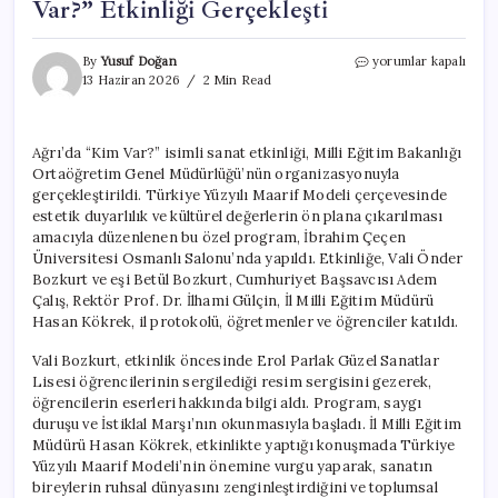
Var?” Etkinliği Gerçekleşti
Ağrı’da
By
Yusuf Doğan
yorumlar kapalı
Sanat
13 Haziran 2026
2 Min Read
Dolu
Bir
Gün:
Ağrı’da “Kim Var?” isimli sanat etkinliği, Milli Eğitim Bakanlığı
“Kim
Ortaöğretim Genel Müdürlüğü’nün organizasyonuyla
Var?”
Etkinliği
gerçekleştirildi. Türkiye Yüzyılı Maarif Modeli çerçevesinde
Gerçekleşti
estetik duyarlılık ve kültürel değerlerin ön plana çıkarılması
için
amacıyla düzenlenen bu özel program, İbrahim Çeçen
Üniversitesi Osmanlı Salonu’nda yapıldı. Etkinliğe, Vali Önder
Bozkurt ve eşi Betül Bozkurt, Cumhuriyet Başsavcısı Adem
Çalış, Rektör Prof. Dr. İlhami Gülçin, İl Milli Eğitim Müdürü
Hasan Kökrek, il protokolü, öğretmenler ve öğrenciler katıldı.
Vali Bozkurt, etkinlik öncesinde Erol Parlak Güzel Sanatlar
Lisesi öğrencilerinin sergilediği resim sergisini gezerek,
öğrencilerin eserleri hakkında bilgi aldı. Program, saygı
duruşu ve İstiklal Marşı’nın okunmasıyla başladı. İl Milli Eğitim
Müdürü Hasan Kökrek, etkinlikte yaptığı konuşmada Türkiye
Yüzyılı Maarif Modeli’nin önemine vurgu yaparak, sanatın
bireylerin ruhsal dünyasını zenginleştirdiğini ve toplumsal