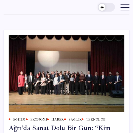
Skip
to
content
EĞITIM
EKONOMI
HABER
SAĞLIK
TEKNOLOJI
Ağrı’da Sanat Dolu Bir Gün: “Kim