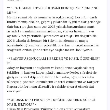
için
**2026 ULUSAL STAJ PROGRAMI SONUÇLARI AÇIKLANDI
MI?**
Henüz resmi olarak sonuçların açıklanacağı kesin bir tarih
bildirilmemiş olsa da, geçmiş yıllardaki uygulamalar geleceğe
dair bazı ipuçları sunuyor. 2025 yılında başvuruların mart
ayında tamamlanmasının ardından, stajyer havuzu mayıs
ayının ikinci yarısında işverenlere açılmıştı. Bu doğrultuda,
2026 yılında da benzer bir takvimin izlenmesi, mayıs
içerisinde öğrencilerin yeterlilik puanlarının açıklanması ve
staj tekliflerinin gönderilmeye başlanmasını bekliyoruz.
**BAŞVURU SONUÇLARI NEREDEN VE NASIL ÖĞRENİLİR?
**
Adaylar, başvuru sonuçlarını ve kendilerine yapılacak staj
tekliflerini kariyer kapısı platformuna e-Devlet şifreleriyle
giriş yaparak takip edebilirler. Uzmanlar, öğrencilerin bu
süreçte e-posta bildirimlerini kontrol etmelerini ve Kariyer
Kapısı platformunu düzenli bir şekilde ziyaret etmelerini
öneriyor.
**ULUSAL STAJ PROGRAMI DEĞERLENDİRME SÜRECİ
NASIL İŞLİYOR?**
Ulusal Staj Programı, Türkiye’nin en şeffaf ve tarafsız