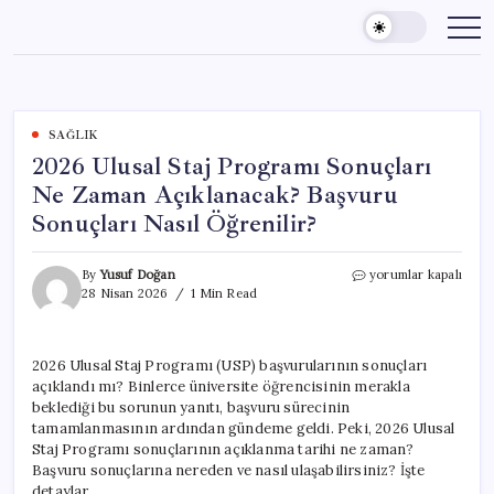
Skip
to
content
SAĞLIK
2026 Ulusal Staj Programı Sonuçları
Ne Zaman Açıklanacak? Başvuru
Sonuçları Nasıl Öğrenilir?
2026
By
Yusuf Doğan
yorumlar kapalı
Ulusal
28 Nisan 2026
1 Min Read
Staj
Programı
Sonuçları
2026 Ulusal Staj Programı (USP) başvurularının sonuçları
Ne
açıklandı mı? Binlerce üniversite öğrencisinin merakla
Zaman
Açıklanacak?
beklediği bu sorunun yanıtı, başvuru sürecinin
Başvuru
tamamlanmasının ardından gündeme geldi. Peki, 2026 Ulusal
Sonuçları
Staj Programı sonuçlarının açıklanma tarihi ne zaman?
Nasıl
Başvuru sonuçlarına nereden ve nasıl ulaşabilirsiniz? İşte
Öğrenilir?
detaylar…