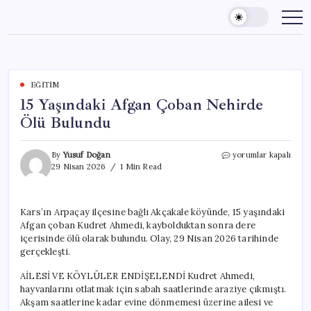
Skip
to
content
EĞITIM
15 Yaşındaki Afgan Çoban Nehirde
Ölü Bulundu
15
By
Yusuf Doğan
yorumlar kapalı
Yaşındaki
29 Nisan 2026
1 Min Read
Afgan
Çoban
Nehirde
Kars’ın Arpaçay ilçesine bağlı Akçakale köyünde, 15 yaşındaki
Ölü
Afgan çoban Kudret Ahmedi, kaybolduktan sonra dere
Bulundu
için
içerisinde ölü olarak bulundu. Olay, 29 Nisan 2026 tarihinde
gerçekleşti.
AİLESİ VE KÖYLÜLER ENDİŞELENDİ Kudret Ahmedi,
hayvanlarını otlatmak için sabah saatlerinde araziye çıkmıştı.
Akşam saatlerine kadar evine dönmemesi üzerine ailesi ve