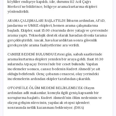
köylüler endişeye kapıldı. Aile, durumu 112 Acil Çağrı
Merkezi’ne bildirince, bölgeye arama kurtarma ekipleri
yönlendirildi.
ARAMA ÇALIŞMALARI BAŞLATILDI İhbarın ardından, AFAD,
jandarma ve UMKE ekipleri, hemen arama çalışmalarına
başladı. Ekipler, saat 15.00 civarında dere yatağı ve çevresinde
arama yaptı. Teknolojik destek olarak havadan dronla tarama
gerçekleştirildi. Ancak, hava karardıktan sonra güvenlik
gerekçesiyle arama faaliyetlerine ara verildi.
CANSIZ BEDENİ BULUNDU Ertesi gün, sabah saatlerinde
arama kurtarma ekipleri yeniden bir araya geldi. Saat 10.30
sularında Arpaçay Deresi’nde bir ceset bulundu. Yapılan
incelemeler sonucu, cansız bedenin Kudret Ahmedi’ye ait
olduğu belirlendi. Genç çobanın cenazesi, olay yerindeki
incelemelerin ardından ekipler tarafından çıkarıldı.
OTOPSİ İLE ÖLÜM NEDENİ BELİRLENECEK Olayın
ardından adli makamlar, konuyla ilgili geniş kapsamlı bir
soruşturma başlattı. Kudret Ahmedi’nin ölüm nedeninin ve
olayın gelişim sürecinin, yapılacak otopsi işlemleri
sonrasında netlik kazanması bekleniyor. (DHA)