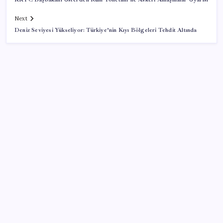
Next
Deniz Seviyesi Yükseliyor: Türkiye’nin Kıyı Bölgeleri Tehdit Altında
SON YAZILAR
Porsche yöneticisinden Volkswagen’e maliyetleri
hızla düşürme çağrısı
TBMM Adalet Komisyonu’nda ‘süreç yasası’
gerginliği: İzdiham yaşandı, ezilme tehlikesi
geçirdiler!