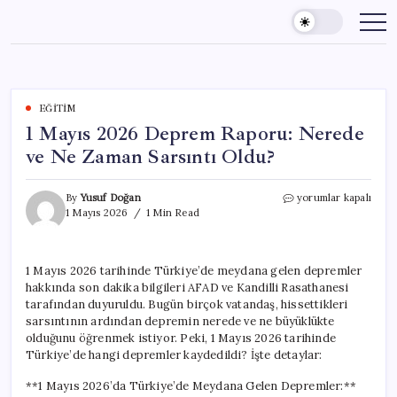
Skip
to
content
EĞITIM
1 Mayıs 2026 Deprem Raporu: Nerede
ve Ne Zaman Sarsıntı Oldu?
1
By
Yusuf Doğan
yorumlar kapalı
Mayıs
1 Mayıs 2026
1 Min Read
2026
Deprem
Raporu:
1 Mayıs 2026 tarihinde Türkiye’de meydana gelen depremler
Nerede
hakkında son dakika bilgileri AFAD ve Kandilli Rasathanesi
ve
Ne
tarafından duyuruldu. Bugün birçok vatandaş, hissettikleri
Zaman
sarsıntının ardından depremin nerede ve ne büyüklükte
Sarsıntı
olduğunu öğrenmek istiyor. Peki, 1 Mayıs 2026 tarihinde
Oldu?
Türkiye’de hangi depremler kaydedildi? İşte detaylar:
için
**1 Mayıs 2026’da Türkiye’de Meydana Gelen Depremler:**